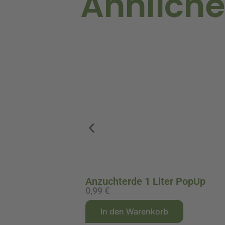
Ähnliche
Anzuchterde 1 Liter PopUp
0,99
€
A
In den Warenkorb
l