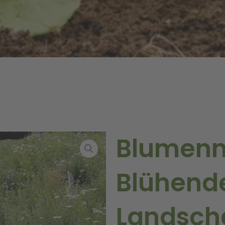
Blumen
Blühend
Landsch