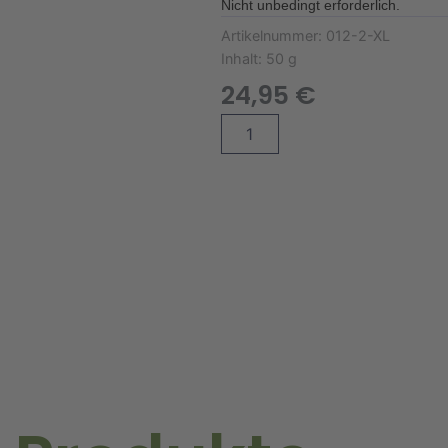
Nicht unbedingt erforderlich.
Artikelnummer:
012-2-XL
Inhalt:
50 g
24,95
€
Blumenmischung
Alternative:
Blühende
Landschaft
RH
(50
g)
Menge