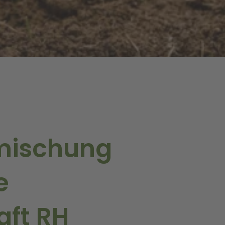
mischung
e
aft RH