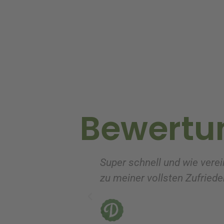
t
e
r
n
a
t
i
v
Bewertu
e
:
Super schnell und wie verei
zu meiner vollsten Zufrieden