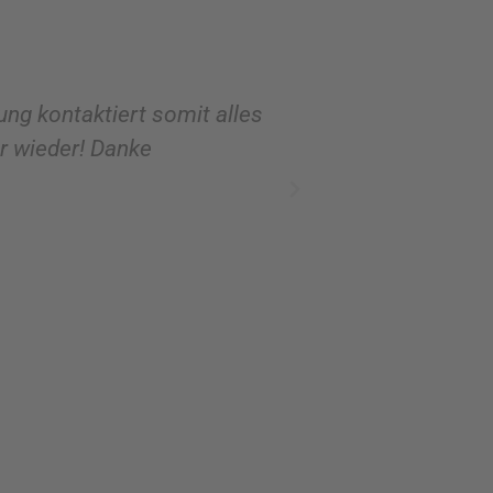
e
:
ung kontaktiert somit alles
Ich hatte mittel
er wieder! Danke
Verschenken. Da 
überzeugt von de