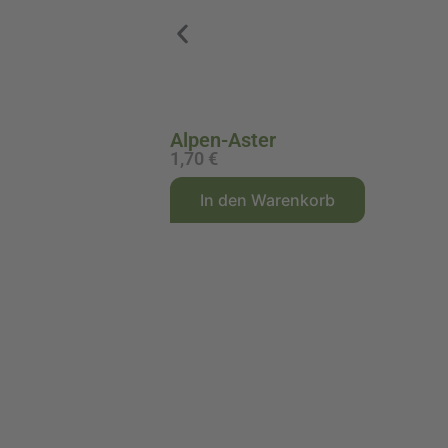
Alpen-Aster
1,70
€
A
In den Warenkorb
l
t
e
r
n
a
t
i
v