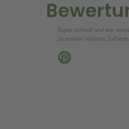
Bewertu
e
:
Super schnell und wie verei
zu meiner vollsten Zufrieden