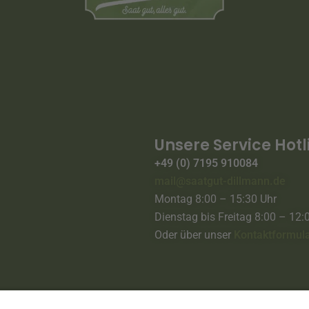
Unsere Service Hotl
+49 (0) 7195 910084
mail@saatgut-dillmann.de
Montag 8:00 – 15:30 Uhr
Dienstag bis Freitag 8:00 – 12:
Oder über unser
Kontaktformul