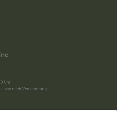
ine
00 Uhr
ar
bzw nach Vereinbarung.