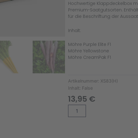
Hochwertige Klappdeckelbox mit
Premium-Saatgutsorten. Enthält
für die Beschriftung der Aussaa
Inhalt:
Möhre Purple Elite F1
Möhre Yellowstone
Möhre CreamPak F1
Artikelnummer:
XS83(H)
Inhalt:
False
13,95
€
Bunte
Alternative:
Karotten
Saatgut-
Box
XS