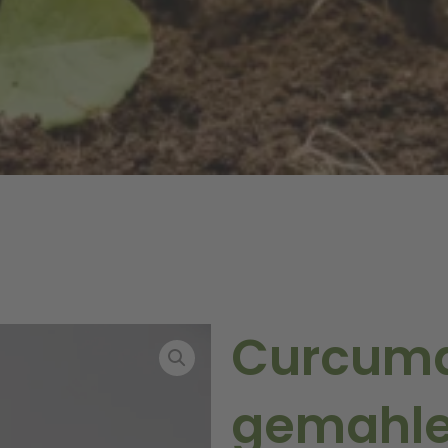
Curcum
gemahle