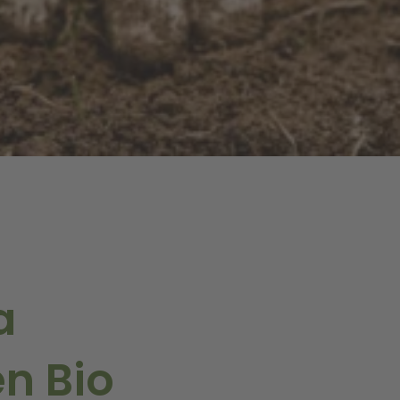
a
n Bio