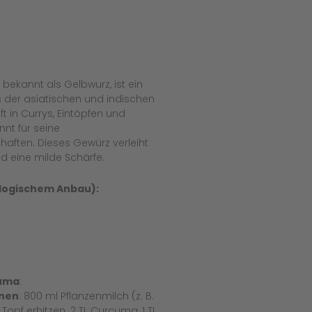
ekannt als Gelbwurz, ist ein
s der asiatischen und indischen
 in Currys, Eintöpfen und
nt für seine
aften. Dieses Gewürz verleiht
nd eine milde Schärfe.
ologischem Anbau):
cuma
:
onen
: 800 ml Pflanzenmilch (z. B.
opf erhitzen. 2 TL Curcuma, 1 TL