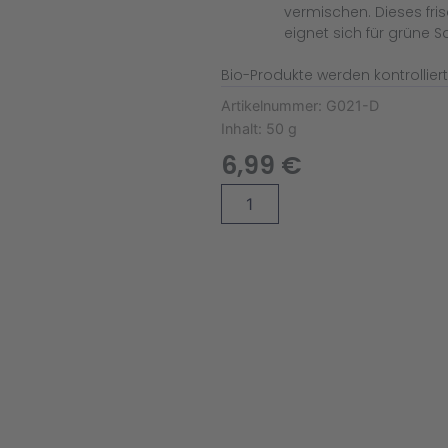
vermischen. Dieses fri
eignet sich für grüne S
Bio-Produkte werden kontrollie
Artikelnummer:
G021-D
Inhalt:
50 g
6,99
€
Curcuma
Alternative:
gemahlen
Bio
(Dose)
Menge