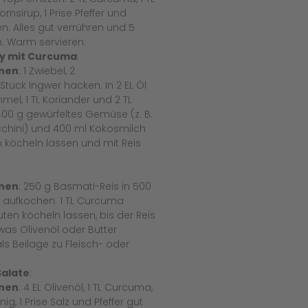
ornsirup, 1 Prise Pfeffer und
n. Alles gut verrühren und 5
. Warm servieren.
y mit Curcuma
:
onen
: 1 Zwiebel, 2
tück Ingwer hacken. In 2 EL Öl
mel, 1 TL Koriander und 2 TL
00 g gewürfeltes Gemüse (z. B.
ucchini) und 400 ml Kokosmilch
 köcheln lassen und mit Reis
onen
: 250 g Basmati-Reis in 500
z aufkochen. 1 TL Curcuma
en köcheln lassen, bis der Reis
was Olivenöl oder Butter
ls Beilage zu Fleisch- oder
Salate
:
onen
: 4 EL Olivenöl, 1 TL Curcuma,
nig, 1 Prise Salz und Pfeffer gut