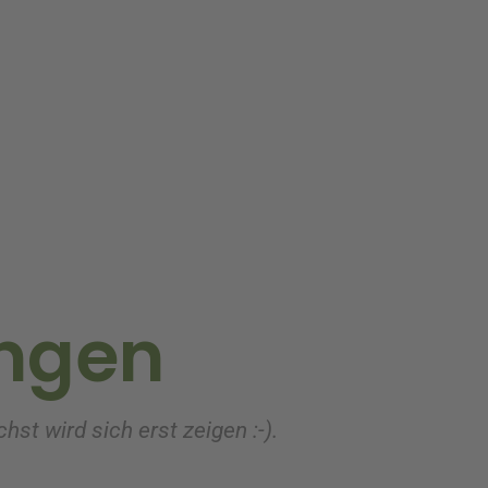
ngen
nbart wurde ich vom Lieferanten vor der Ausliefer
heit verlief!!! Bei Dillmann bestelle ich ganz sich