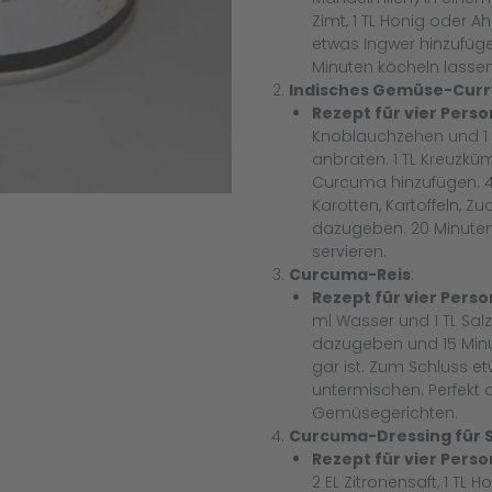
Zimt, 1 TL Honig oder Ah
etwas Ingwer hinzufüge
Minuten köcheln lassen
Indisches Gemüse-Curr
Rezept für vier Pers
Knoblauchzehen und 1 S
anbraten. 1 TL Kreuzküm
Curcuma hinzufügen. 4
Karotten, Kartoffeln, Z
dazugeben. 20 Minuten
servieren.
Curcuma-Reis
:
Rezept für vier Pers
ml Wasser und 1 TL Sal
dazugeben und 15 Minut
gar ist. Zum Schluss et
untermischen. Perfekt a
Gemüsegerichten.
Curcuma-Dressing für 
Rezept für vier Pers
2 EL Zitronensaft, 1 TL Ho