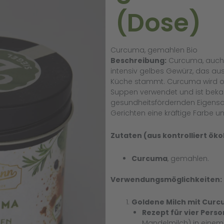
(Dose)
Curcuma, gemahlen Bio
Beschreibung:
Curcuma, auch b
intensiv gelbes Gewürz, das au
Küche stammt. Curcuma wird oft
Suppen verwendet und ist bekan
gesundheitsfördernden Eigensch
Gerichten eine kräftige Farbe u
Zutaten (aus kontrolliert ök
Curcuma
, gemahlen.
Verwendungsmöglichkeiten:
Goldene Milch mit Cur
Rezept für vier Pers
Mandelmilch) in einem T