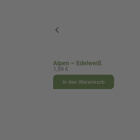
Alpen – Edelweiß
1,59
€
A
In den Warenkorb
l
t
e
r
n
a
t