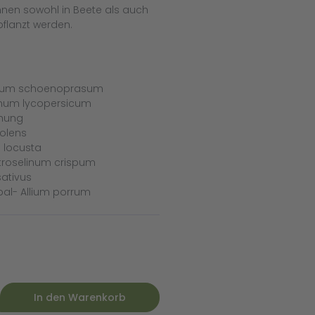
nen sowohl in Beete als auch
pflanzt werden.
Allium schoenoprasum
anum lycopersicum
hung
eolens
a locusta
Petroselinum crispum
ativus
bal- Allium porrum
In den Warenkorb