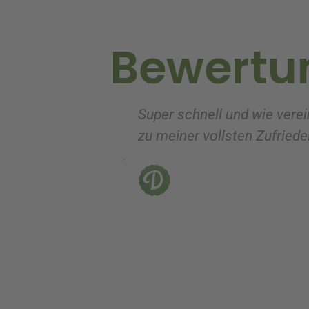
i
v
Bewertu
e
:
Super schnell und wie verei
zu meiner vollsten Zufrieden