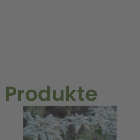
S
(Karton)
Menge
 Produkte