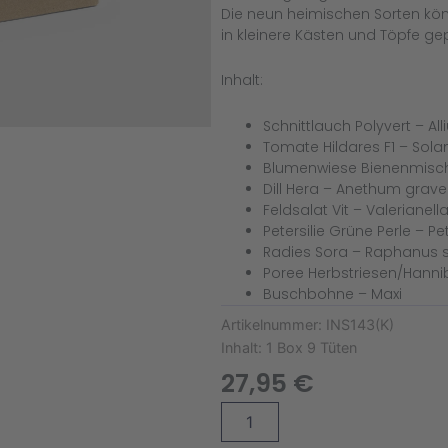
Die neun heimischen Sorten kön
in kleinere Kästen und Töpfe ge
Inhalt:
Schnittlauch Polyvert – 
Tomate Hildares F1 – Sol
Blumenwiese Bienenmisc
Dill Hera – Anethum grav
Feldsalat Vit – Valerianell
Petersilie Grüne Perle – 
Radies Sora – Raphanus s
Poree Herbstriesen/Hanni
Buschbohne – Maxi
Artikelnummer:
INS143(K)
Inhalt:
1 Box 9 Tüten
27,95
€
Ellwangen
Alternative:
Box