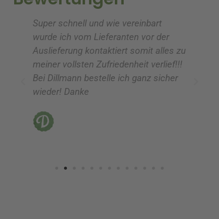
e
e
Super schnell und wie vereinbart
Ic
:
:
wurde ich vom Lieferanten vor der
G
Auslieferung kontaktiert somit alles zu
ve
meiner vollsten Zufriedenheit verlief!!!
z
Bei Dillmann bestelle ich ganz sicher
fü
wieder! Danke
ni
vo