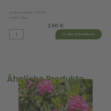
Artikelnummer:
S135(K)
Inhalt:
False
2,50
€
Geschenkbox
Alternative:
In den Warenkorb
Vielen
Dank
Karton
Menge
Ähnliche Produkte
A