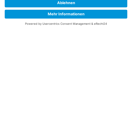
Information
Datenschutz
Impressum
Versandkosten
Widerrufsbelehrung
Vertrag/Bestellung widerrufen
Unsere Service Hotline
+49 (0) 7195 910084
mail@saatgut-dillmann.de
Montag 8:00 – 15:30 Uhr
Dienstag bis Freitag 8:00 – 12:00 Uhr
Oder über unser
Kontaktformular
bzw nach Vereinbarung.
Ihr Konto
Übersicht