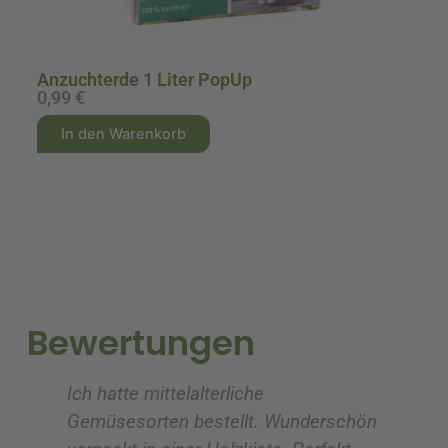
Anzuchterde 1 Liter PopUp
0,99
€
1
A
A
In den Warenkorb
l
l
t
t
e
e
r
r
n
n
a
a
t
t
i
i
Bewertungen
v
v
e
e
Ich hatte mittelalterliche
To
:
:
Gemüsesorten bestellt. Wunderschön