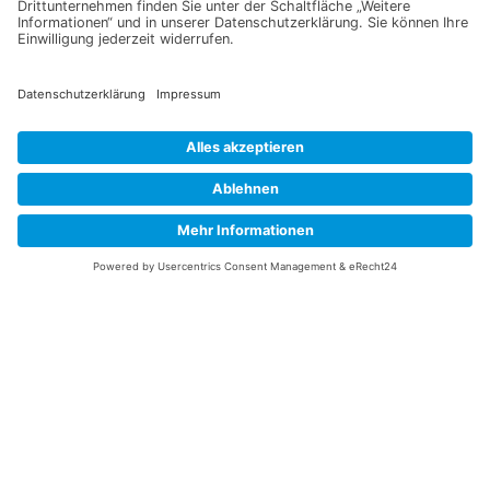
Information
Datenschutz
Impressum
Versandkosten
Widerrufsbelehrung
Vertrag/Bestellung widerrufen
Unsere Service Hotline
+49 (0) 7195 910084
mail@saatgut-dillmann.de
Montag 8:00 – 15:30 Uhr
Dienstag bis Freitag 8:00 – 12:00 Uhr
Oder über unser
Kontaktformular
bzw nach Vereinbarung.