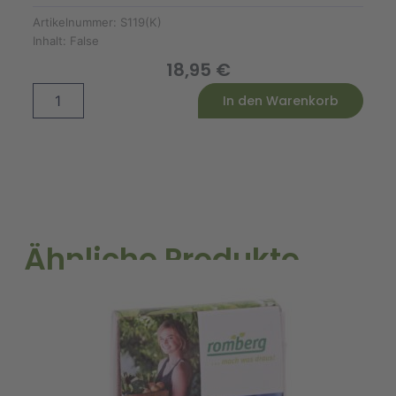
Artikelnummer:
S119(K)
Inhalt:
False
18,95
€
Italia
Alternative:
In den Warenkorb
Saatgut-
Box
S
(Karton)
Menge
Ähnliche Produkte