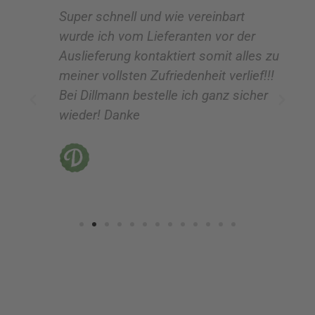
Super schnell und wie vereinbart
Ic
:
:
wurde ich vom Lieferanten vor der
G
Auslieferung kontaktiert somit alles zu
ve
meiner vollsten Zufriedenheit verlief!!!
z
Bei Dillmann bestelle ich ganz sicher
fü
wieder! Danke
ni
vo