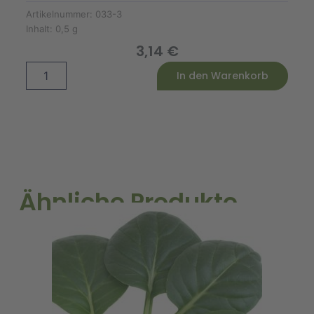
Artikelnummer:
033-3
Inhalt:
0,5 g
3,14
€
Johanniskraut
Alternative:
In den Warenkorb
Menge
Ähnliche Produkte