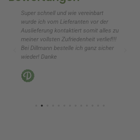
e
e
Super schnell und wie vereinbart
Ic
:
:
wurde ich vom Lieferanten vor der
G
Auslieferung kontaktiert somit alles zu
ve
meiner vollsten Zufriedenheit verlief!!!
z
Bei Dillmann bestelle ich ganz sicher
fü
wieder! Danke
ni
vo