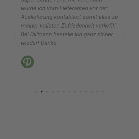
wurde ich vom Lieferanten vor der
G
Auslieferung kontaktiert somit alles zu
ve
meiner vollsten Zufriedenheit verlief!!!
z
Bei Dillmann bestelle ich ganz sicher
fü
wieder! Danke
ni
vo