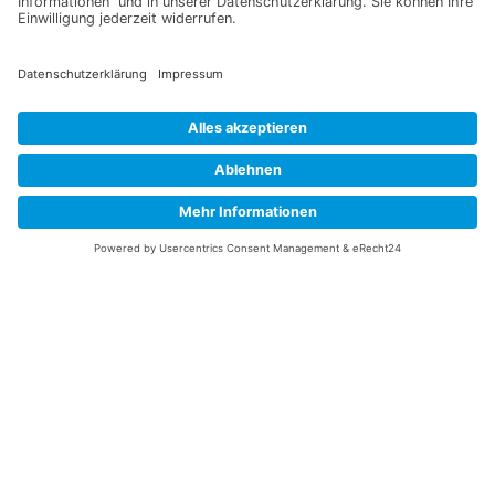
Information
Datenschutz
Impressum
Versandkosten
Widerrufsbelehrung
Vertrag/Bestellung widerrufen
Unsere Service Hotline
+49 (0) 7195 910084
mail@saatgut-dillmann.de
Montag 8:00 – 15:30 Uhr
Dienstag bis Freitag 8:00 – 12:00 Uhr
Oder über unser
Kontaktformular
bzw nach Vereinbarung.