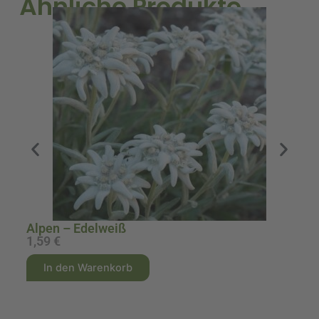
Ähnliche Produkte
Alpen – Edelweiß
A
1,59
€
2
A
A
In den Warenkorb
l
l
t
t
e
e