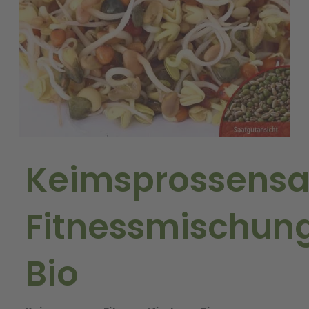
Keimsprossens
Fitnessmischun
Bio