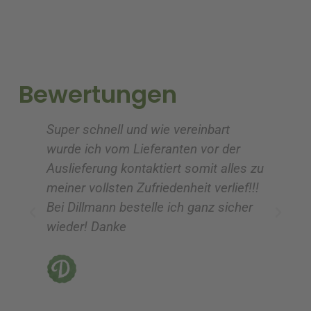
r
r
n
n
a
a
t
t
i
i
Bewertungen
v
v
e
e
Super schnell und wie vereinbart
Ic
:
:
wurde ich vom Lieferanten vor der
G
Auslieferung kontaktiert somit alles zu
ve
meiner vollsten Zufriedenheit verlief!!!
z
Bei Dillmann bestelle ich ganz sicher
fü
wieder! Danke
ni
vo