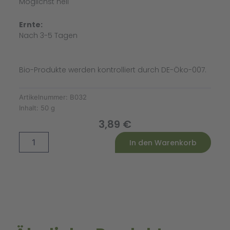
Möglichst hell
Ernte:
Nach 3-5 Tagen
Bio-Produkte werden kontrolliert durch DE-Öko-007.
Artikelnummer:
B032
Inhalt:
50 g
3,89
€
Keimsprossensamen
Alternative:
In den Warenkorb
Fitnessmischung
Bio
Menge