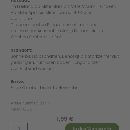
Aussaat:
Im Freiland ab Mitte März bis Mitte Mai im Frühbeet.
Ab Mitte April bis Mitte Juni auf 40×30 cm
auspflanzen.
Die gesündesten Pflanzen erzielt man bei
breitwürfiger Aussaat im Juni, die man einige
Wochen Später ausdünnt.
Standort:
Sonne bis Halbschatten. Benötigt als Starkzehrer gut
gedüngten, humosen Boden. Jungpflanzen
ausreichend wässern.
Ernte:
Ende Oktober bis Mitte November
Artikelnummer:
037-1
Inhalt:
0,5 g
1,99
€
Kohlrübe
Alternative:
In den Warenkorb