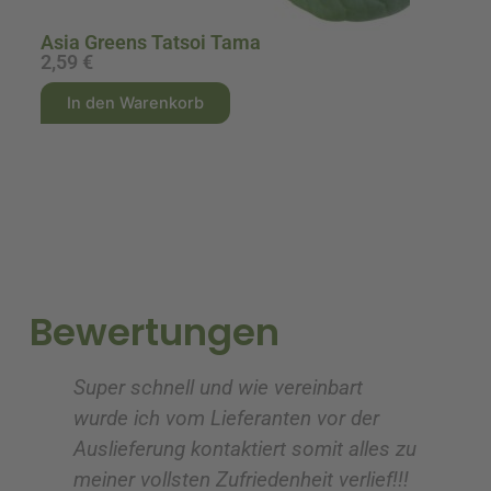
Asia Greens Tatsoi Tama
A
2,59
€
0
A
A
In den Warenkorb
l
l
t
t
e
e
r
r
n
n
a
a
t
t
i
i
Bewertungen
v
v
e
e
Super schnell und wie vereinbart
Ic
:
:
wurde ich vom Lieferanten vor der
G
Auslieferung kontaktiert somit alles zu
ve
meiner vollsten Zufriedenheit verlief!!!
z