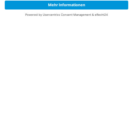
Impressum
Versandkosten
Widerrufsbelehrung
Vertrag/Bestellung widerrufen
Unsere Service Hotline
+49 (0) 7195 910084
mail@saatgut-dillmann.de
Montag 8:00 – 15:30 Uhr
Dienstag bis Freitag 8:00 – 12:00 Uhr
Oder über unser
Kontaktformular
bzw nach Vereinbarung.
Ihr Konto
Übersicht
Adressen