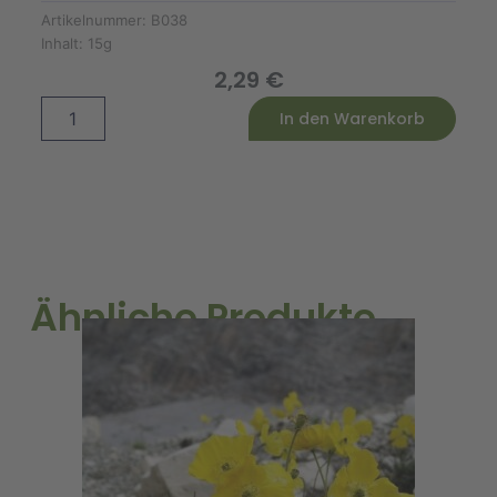
Artikelnummer:
B038
Inhalt:
15g
2,29
€
Kressesamen
Alternative:
In den Warenkorb
Cresso
Bio
Menge
Ähnliche Produkte