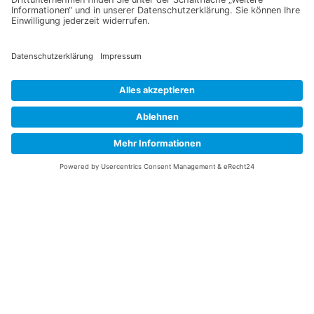
Information
Datenschutz
Impressum
Versandkosten
Widerrufsbelehrung
Vertrag/Bestellung widerrufen
Unsere Service Hotline
+49 (0) 7195 910084
mail@saatgut-dillmann.de
Montag 8:00 – 15:30 Uhr
Dienstag bis Freitag 8:00 – 12:00 Uhr
Oder über unser
Kontaktformular
bzw nach Vereinbarung.