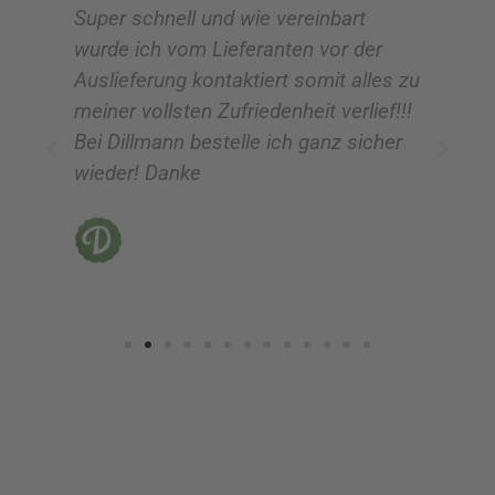
Super schnell und wie vereinbart
Ic
:
:
wurde ich vom Lieferanten vor der
G
Auslieferung kontaktiert somit alles zu
ve
meiner vollsten Zufriedenheit verlief!!!
z
Bei Dillmann bestelle ich ganz sicher
fü
wieder! Danke
ni
vo