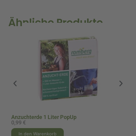
Ähnliche Produkte
A
Anzuchterde 1 Liter PopUp
0,99
€
1
A
A
In den Warenkorb