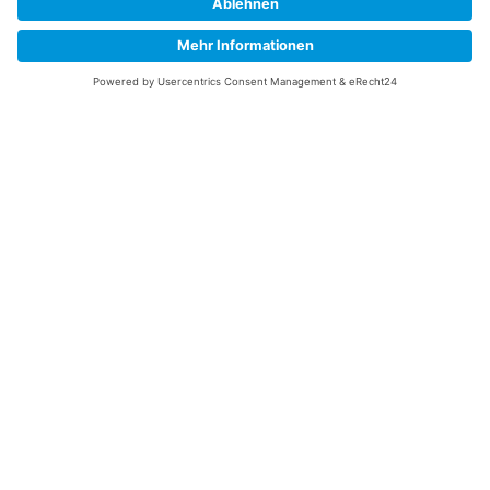
Widerrufsbelehrung
Vertrag/Bestellung widerrufen
Unsere Service Hotline
+49 (0) 7195 910084
mail@saatgut-dillmann.de
Montag 8:00 – 15:30 Uhr
Dienstag bis Freitag 8:00 – 12:00 Uhr
Oder über unser
Kontaktformular
bzw nach Vereinbarung.
Ihr Konto
Übersicht
Adressen
Bestellungen
Persönliche Angaben
Zahlungsarten