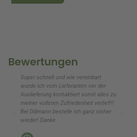
l
l
t
t
e
e
r
r
n
n
a
a
t
t
i
i
Bewertungen
v
v
e
e
Super schnell und wie vereinbart
Ic
:
:
wurde ich vom Lieferanten vor der
G
Auslieferung kontaktiert somit alles zu
ve
meiner vollsten Zufriedenheit verlief!!!
z
Bei Dillmann bestelle ich ganz sicher
fü
wieder! Danke
ni
vo