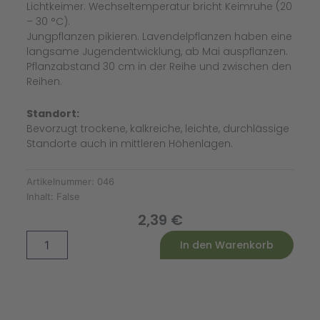
Lichtkeimer. Wechseltemperatur bricht Keimruhe (20
– 30 °C).
Jungpflanzen pikieren. Lavendelpflanzen haben eine
langsame Jugendentwicklung, ab Mai auspflanzen.
Pflanzabstand 30 cm in der Reihe und zwischen den
Reihen.
Standort:
Bevorzugt trockene, kalkreiche, leichte, durchlässige
Standorte auch in mittleren Höhenlagen.
Artikelnummer:
046
Inhalt:
False
2,39
€
Lavendelsamen,
Alternative:
In den Warenkorb
Echter
Menge