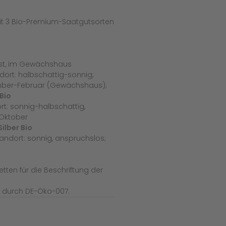
t 3 Bio-Premium-Saatgutsorten
ust, im Gewächshaus
ort: halbschattig-sonnig;
ember-Februar (Gewächshaus);
Bio
rt: sonnig-halbschattig,
-Oktober
ilber Bio
Standort: sonnig, anspruchslos;
tten für die Beschriftung der
t durch DE-Öko-007.