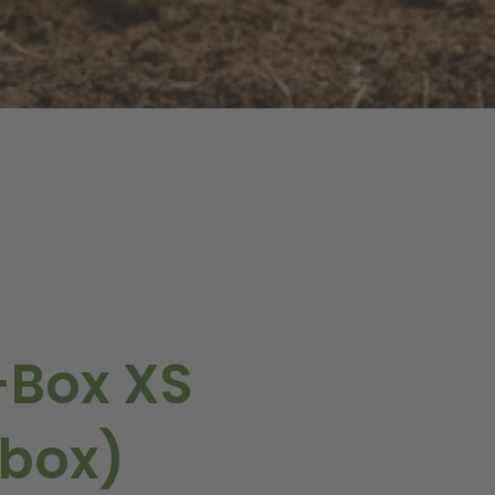
d
-Box XS
zbox)