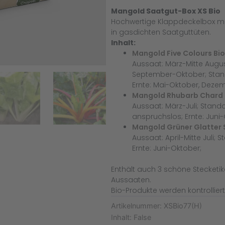
Mangold Saatgut-Box XS Bio
Hochwertige Klappdeckelbox mi
in gasdichten Saatguttüten.
Inhalt:
Mangold Five Colours Bio
Aussaat: März-Mitte Aug
September-Oktober; Stand
Ernte: Mai-Oktober, Dez
Mangold Rhubarb Chard 
Aussaat: März-Juli; Stando
anspruchslos; Ernte: Juni
Mangold Grüner Glatter S
Aussaat: April-Mitte Juli; 
Ernte: Juni-Oktober;
Enthält auch 3 schöne Stecketike
Aussaaten.
Bio-Produkte werden kontrollier
Artikelnummer:
XSBio77(H)
Inhalt:
False