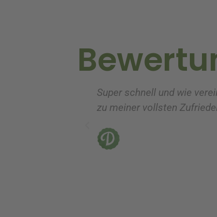
t
i
v
Bewertu
e
:
Super schnell und wie verei
zu meiner vollsten Zufrieden