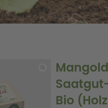
Mangol
Saatgut
Bio (Hol