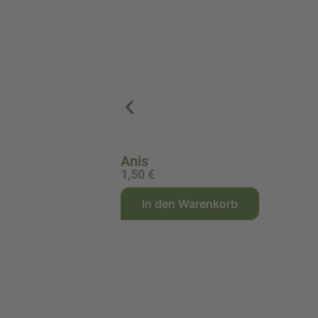
Anis
1,50
€
A
In den Warenkorb
l
t
e
r
n
a