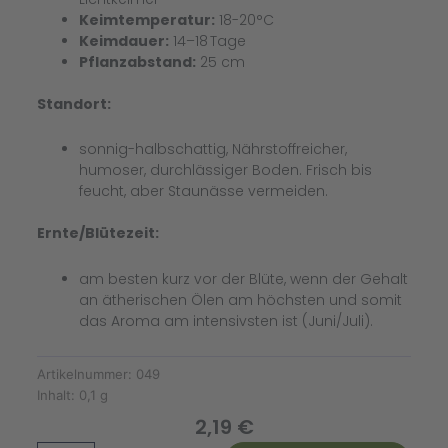
Keimtemperatur:
18-20°C
Keimdauer:
14–18 Tage
Pflanzabstand:
25 cm
Standort:
sonnig-halbschattig, Nährstoffreicher,
humoser, durchlässiger Boden. Frisch bis
feucht, aber Staunässe vermeiden.
Ernte/Blütezeit:
am besten kurz vor der Blüte, wenn der Gehalt
an ätherischen Ölen am höchsten und somit
das Aroma am intensivsten ist (Juni/Juli).
Artikelnummer:
049
Inhalt:
0,1 g
2,19
€