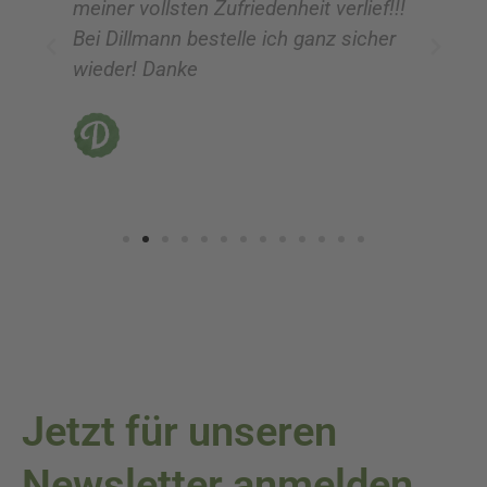
meiner vollsten Zufriedenheit verlief!!!
z
Bei Dillmann bestelle ich ganz sicher
fü
wieder! Danke
ni
vo
Jetzt für unseren
Newsletter anmelden