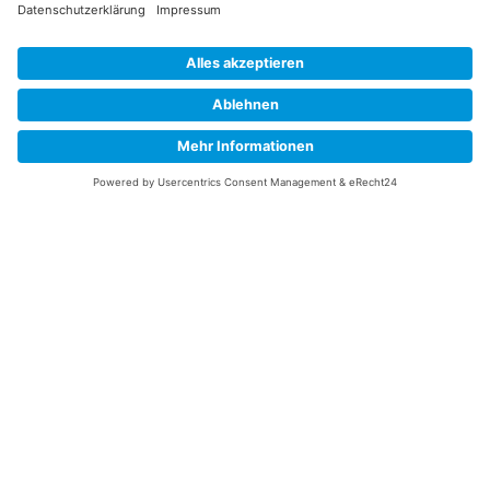
Datenschutz
Impressum
Versandkosten
Widerrufsbelehrung
Vertrag/Bestellung widerrufen
Unsere Service Hotline
+49 (0) 7195 910084
mail@saatgut-dillmann.de
Montag 8:00 – 15:30 Uhr
Dienstag bis Freitag 8:00 – 12:00 Uhr
Oder über unser
Kontaktformular
bzw nach Vereinbarung.
Ihr Konto
Übersicht
Adressen