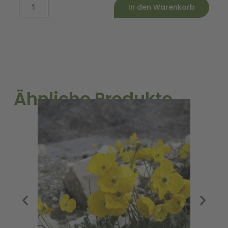
Minze
Alternative:
In den Warenkorb
Menge
Ähnliche Produkte
A