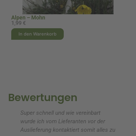
Alpen – Mohn
1,99
€
2
A
A
In den Warenkorb
l
l
t
t
e
e
r
r
n
n
a
a
t
t
i
i
Bewertungen
v
v
e
e
Super schnell und wie vereinbart
Ic
:
:
wurde ich vom Lieferanten vor der
G
Auslieferung kontaktiert somit alles zu
ve