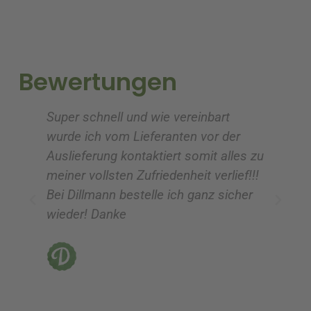
n
n
a
a
t
t
i
i
Bewertungen
v
v
e
e
Super schnell und wie vereinbart
Ic
:
:
wurde ich vom Lieferanten vor der
G
Auslieferung kontaktiert somit alles zu
ve
meiner vollsten Zufriedenheit verlief!!!
z
Bei Dillmann bestelle ich ganz sicher
fü
wieder! Danke
ni
vo