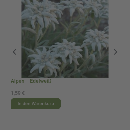
Alpen – Edelweiß
1
1,59
€
9
A
A
In den Warenkorb
l
l
t
t
e
e
r
r