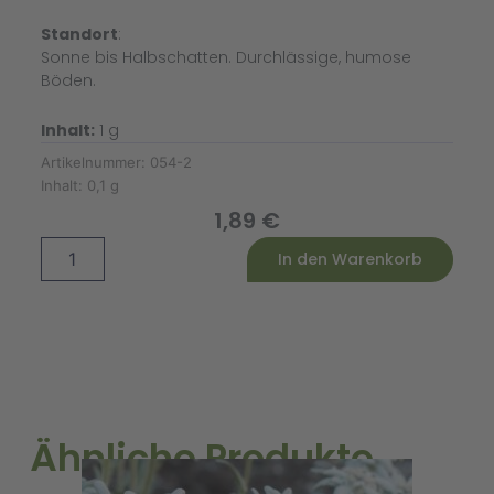
Standort
:
Sonne bis Halbschatten. Durchlässige, humose
Böden.
Inhalt:
1 g
Artikelnummer:
054-2
Inhalt:
0,1 g
1,89
€
Monatserdbeere
Alternative:
In den Warenkorb
Regina
Menge
Ähnliche Produkte