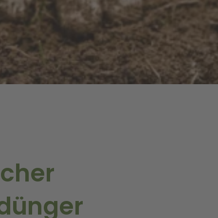
scher
tdünger