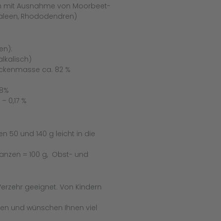
nzen mit Ausnahme von Moorbeet-
Azaleen, Rhododendren)
en):
lkalisch)
ockenmasse ca. 82 %
18%
– 0,17 %
n 50 und 140 g leicht in die
flanzen = 100 g, Obst- und
 Verzehr geeignet. Von Kindern
uen und wünschen Ihnen viel