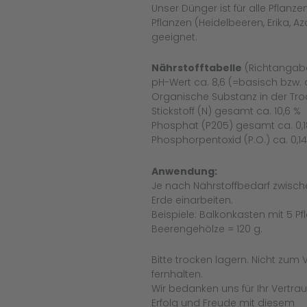
Unser Dünger ist für alle Pfla
Pflanzen (Heidelbeeren, Erika, 
geeignet.
Nährstofftabelle
(Richtangab
pH-Wert ca. 8,6 (=basisch bzw. a
Organische Substanz in der Tr
Stickstoff (N) gesamt ca. 10,6 %
Phosphat (P205) gesamt ca. 0,
Phosphorpentoxid (P.O.) ca. 0,14 
Anwendung:
Je nach Nährstoffbedarf zwische
Erde einarbeiten.
Beispiele: Balkonkasten mit 5 P
Beerengehölze = 120 g.
Bitte trocken lagern. Nicht zum
fernhalten.
Wir bedanken uns für Ihr Vertra
Erfolg und Freude mit diesem