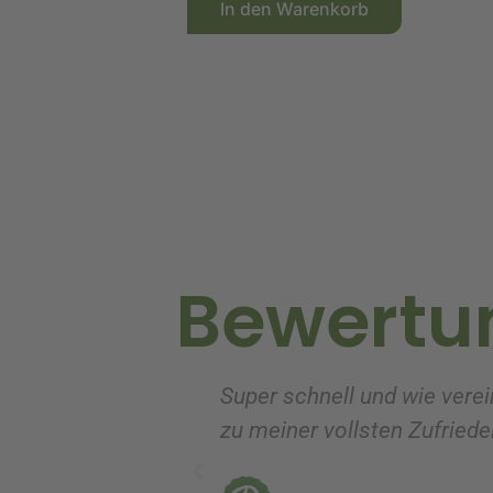
In den Warenkorb
l
t
e
r
n
a
t
i
v
Bewertu
e
:
Super schnell und wie verei
zu meiner vollsten Zufrieden