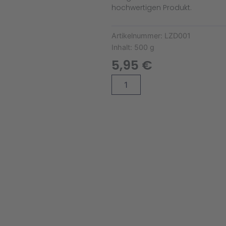
hochwertigen Produkt.
Artikelnummer:
LZD001
Inhalt:
500 g
5,95
€
Ökologischer
Alternative:
Langzeitdünger
aus
Schafwolle
(500g)
Menge