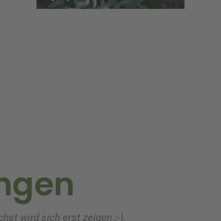
ngen
nbart wurde ich vom Lieferanten vor der Ausliefer