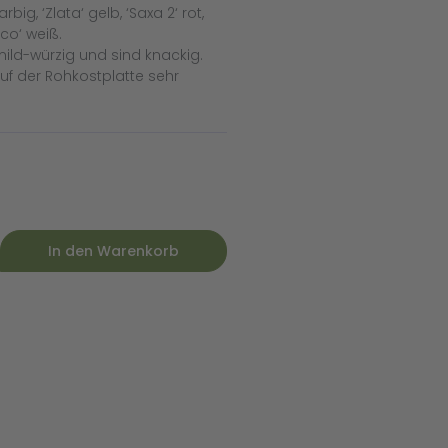
ig, ‘Zlata‘ gelb, ‘Saxa 2‘ rot,
co‘ weiß.
ld-würzig und sind knackig.
auf der Rohkostplatte sehr
In den Warenkorb