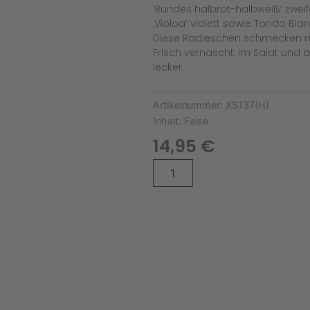
‘Rundes halbrot-halbweiß‘ zweifarb
‚Violoa‘ violett sowie Tondo Bian
Diese Radieschen schmecken mi
Frisch vernascht, im Salat und 
lecker.
Artikelnummer:
XS137(H)
Inhalt:
False
14,95
€
Osterbox
Alternative:
XS
(Holz)
Menge