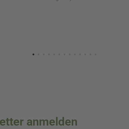
heit verlief!!! Bei Dillmann bestelle ich ganz sich
letter anmelden