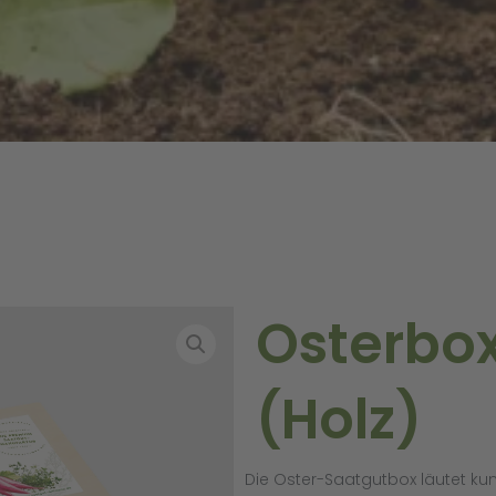
Osterbo
(Holz)
Die Oster-Saatgutbox läutet kun