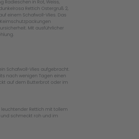
ng Radieschen in Rot, Weiss,
 dunkelrosa Rettich Ostergruß 2,
auf einem Schafwoll-Vlies. Das
te Keimschutzpackungen
rsicherheit. Mit ausführlicher
hlung.
ein Schafwoll-Vlies aufgebracht.
eits nach wenigen Tagen einen
kt auf dem Butterbrot oder im
a leuchtender Rettich mit tollem
g und schmeckt roh und im