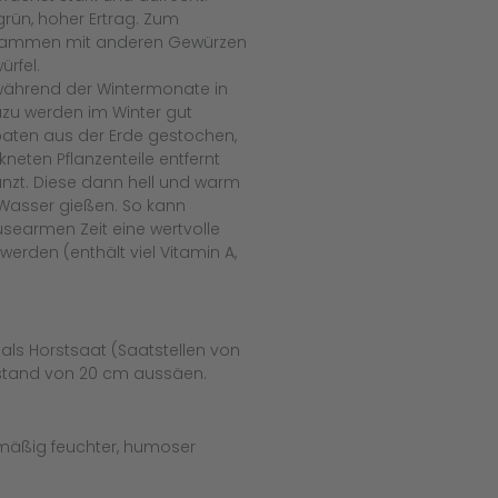
rün, hoher Ertrag. Zum
 zusammen mit anderen Gewürzen
ürfel.
 während der Wintermonate in
zu werden im Winter gut
paten aus der Erde gestochen,
neten Pflanzenteile entfernt
anzt. Diese dann hell und warm
Wasser gießen. So kann
searmen Zeit eine wertvolle
erden (enthält viel Vitamin A,
.
 als Horstsaat (Saatstellen von
bstand von 20 cm aussäen.
hmäßig feuchter, humoser