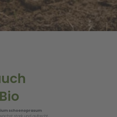
auch
 Bio
Allium schoenoprasum
wächst stark und aufrecht.