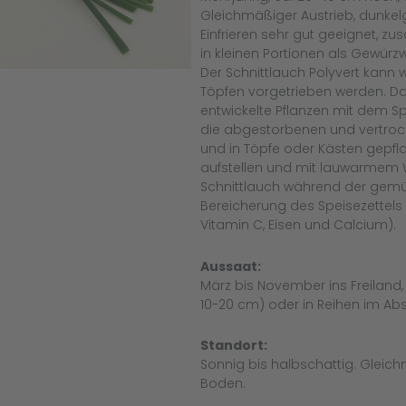
Gleichmäßiger Austrieb, dunkelg
Einfrieren sehr gut geeignet,
in kleinen Portionen als Gewürzw
Der Schnittlauch Polyvert kann
Töpfen vorgetrieben werden. Da
entwickelte Pflanzen mit dem S
die abgestorbenen und vertrock
und in Töpfe oder Kästen gepfl
aufstellen und mit lauwarmem 
Schnittlauch während der gemü
Bereicherung des Speisezettels w
Vitamin C, Eisen und Calcium)
Aussaat:
März bis November ins Freiland,
10-20 cm) oder in Reihen im A
Standort:
Sonnig bis halbschattig. Gleic
Boden.