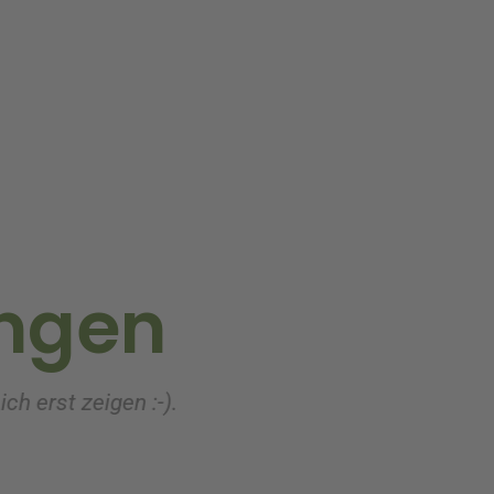
ngen
nbart wurde ich vom Lieferanten vor der Ausliefer
heit verlief!!! Bei Dillmann bestelle ich ganz sich