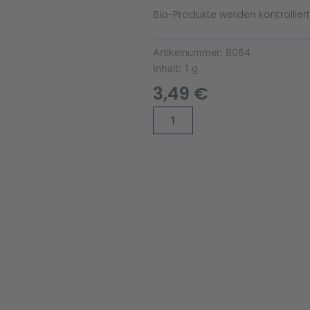
Bio-Produkte werden kontrollier
Artikelnummer:
B064
Inhalt:
1 g
3,49
€
Schnittlauch
Alternative:
Polyvert
Bio
Menge