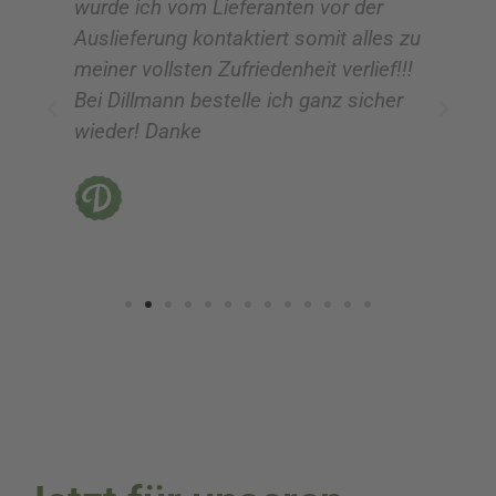
wurde ich vom Lieferanten vor der
G
Auslieferung kontaktiert somit alles zu
ve
meiner vollsten Zufriedenheit verlief!!!
z
Bei Dillmann bestelle ich ganz sicher
fü
wieder! Danke
ni
vo