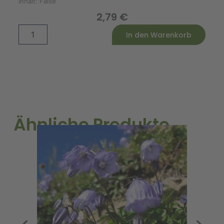
Inhalt:
False
2,79
€
Stevia
Alternative:
In den Warenkorb
Menge
Ähnliche Produkte