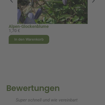
Alpen-Glockenblume
1
1,70
€
9
A
A
In den Warenkorb
l
l
t
t
e
e
r
r
n
n
a
a
t
t
i
i
Bewertungen
v
v
e
e
Super schnell und wie vereinbart
Ic
:
: