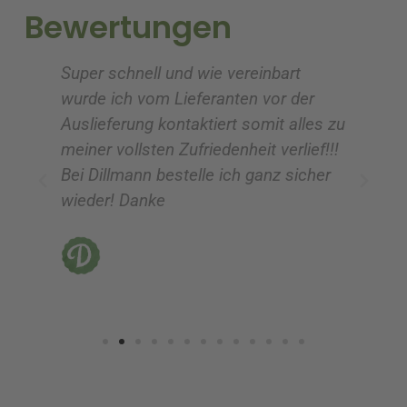
i
i
Bewertungen
v
v
e
e
Super schnell und wie vereinbart
Ic
:
:
wurde ich vom Lieferanten vor der
G
Auslieferung kontaktiert somit alles zu
ve
meiner vollsten Zufriedenheit verlief!!!
z
Bei Dillmann bestelle ich ganz sicher
fü
wieder! Danke
ni
vo