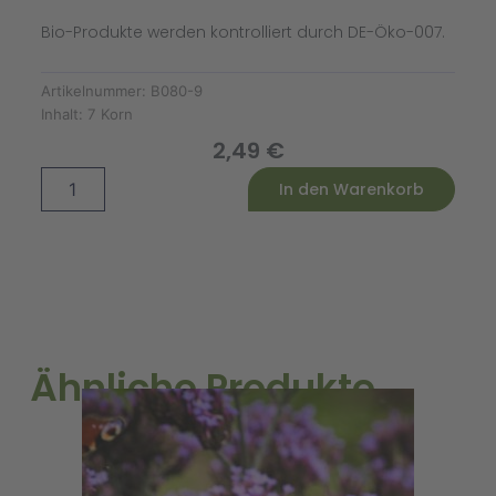
Bio-Produkte werden kontrolliert durch DE-Öko-007.
Artikelnummer:
B080-9
Inhalt:
7 Korn
2,49
€
Tomate
Alternative:
In den Warenkorb
Orange
À
Gros
Fruits
Bio
Menge
Ähnliche Produkte
A