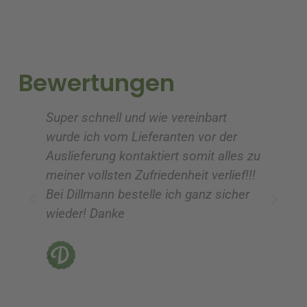
r
r
n
n
a
a
t
t
i
i
Bewertungen
v
v
e
e
Super schnell und wie vereinbart
Ic
:
:
wurde ich vom Lieferanten vor der
G
Auslieferung kontaktiert somit alles zu
ve
meiner vollsten Zufriedenheit verlief!!!
z
Bei Dillmann bestelle ich ganz sicher
fü
wieder! Danke
ni
vo