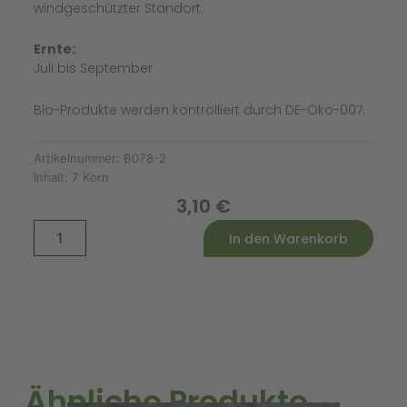
windgeschützter Standort.
Ernte:
Juli bis September
Bio-Produkte werden kontrolliert durch DE-Öko-007.
Artikelnummer:
B078-2
Inhalt:
7 Korn
3,10
€
Tomate
Alternative:
In den Warenkorb
Roma
Striee
Bio
Menge
Ähnliche Produkte