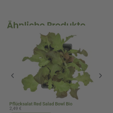
16120
Menge
Ähnliche Produkte
Pflücksalat Red Salad Bowl Bio
M
2,49
€
3