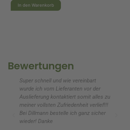
A
A
In den Warenkorb
l
l
t
t
e
e
r
r
n
n
a
a
t
t
i
i
Bewertungen
v
v
e
e
Super schnell und wie vereinbart
Ic
:
:
wurde ich vom Lieferanten vor der
G
Auslieferung kontaktiert somit alles zu
ve
meiner vollsten Zufriedenheit verlief!!!
z
Bei Dillmann bestelle ich ganz sicher
fü
wieder! Danke
ni
vo