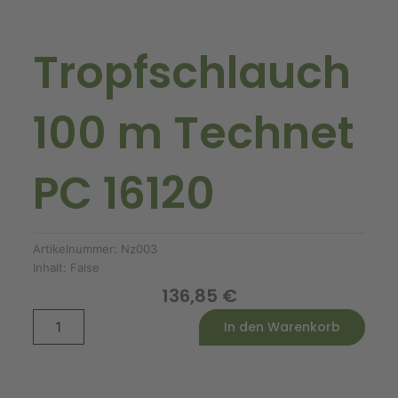
Tropfschlauch
100 m Technet
PC 16120
Artikelnummer:
Nz003
Inhalt:
False
136,85
€
Tropfschlauch
Alternative:
In den Warenkorb
100
m
Technet
PC