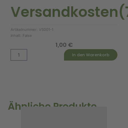
Versandkosten(
Artikelnummer:
VS001-1
Inhalt:
False
1,00
€
Versandkosten(7%)
Alternative:
In den Warenkorb
Menge
Ähnliche Produkte