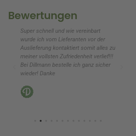
t
t
i
i
Bewertungen
v
v
e
e
Super schnell und wie vereinbart
Ic
:
:
wurde ich vom Lieferanten vor der
G
Auslieferung kontaktiert somit alles zu
ve
meiner vollsten Zufriedenheit verlief!!!
z
Bei Dillmann bestelle ich ganz sicher
fü
wieder! Danke
ni
vo