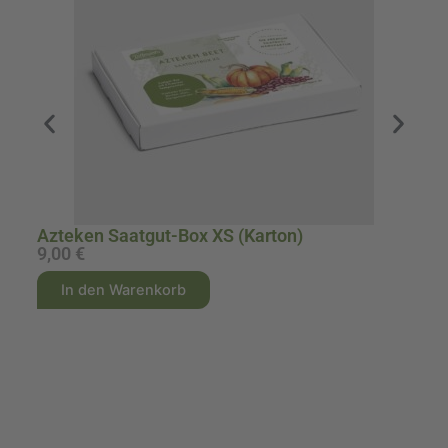
Azteken Saatgut-Box XS (Karton)
Sc
9,00
€
1
A
A
In den Warenkorb
l
l
t
t
e
e
r
r
n
n
a
a