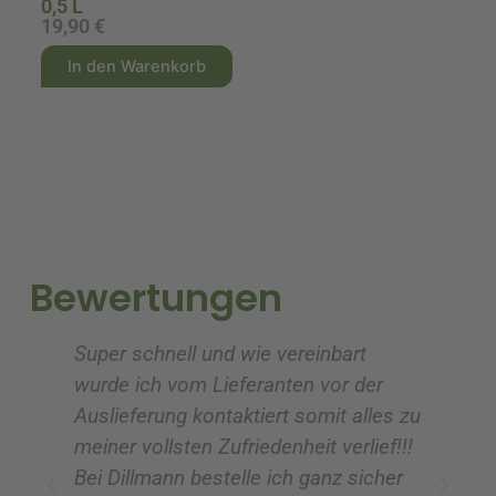
0,5 L
19,90
€
1
A
A
In den Warenkorb
l
l
t
t
e
e
r
r
n
n
a
a
t
t
i
i
Bewertungen
v
v
e
e
Super schnell und wie vereinbart
Ic
:
:
wurde ich vom Lieferanten vor der
G
Auslieferung kontaktiert somit alles zu
ve
meiner vollsten Zufriedenheit verlief!!!
z
Bei Dillmann bestelle ich ganz sicher
fü