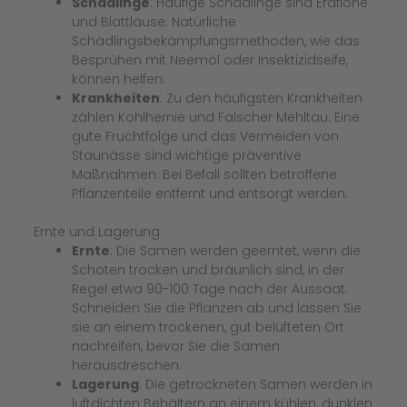
Schädlinge
: Häufige Schädlinge sind Erdflöhe
und Blattläuse. Natürliche
Schädlingsbekämpfungsmethoden, wie das
Besprühen mit Neemöl oder Insektizidseife,
können helfen.
Krankheiten
: Zu den häufigsten Krankheiten
zählen Kohlhernie und Falscher Mehltau. Eine
gute Fruchtfolge und das Vermeiden von
Staunässe sind wichtige präventive
Maßnahmen. Bei Befall sollten betroffene
Pflanzenteile entfernt und entsorgt werden.
Ernte und Lagerung
Ernte
: Die Samen werden geerntet, wenn die
Schoten trocken und bräunlich sind, in der
Regel etwa 90-100 Tage nach der Aussaat.
Schneiden Sie die Pflanzen ab und lassen Sie
sie an einem trockenen, gut belüfteten Ort
nachreifen, bevor Sie die Samen
herausdreschen.
Lagerung
: Die getrockneten Samen werden in
luftdichten Behältern an einem kühlen, dunklen