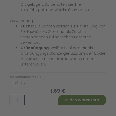
Ort gelagert. So behalten sie ihre
Keimfähigkeit und Würzkraft am besten.
Verwendung
Küche
: Die Samen werden zur Herstellung von
Senfgewürzen, Ölen und als Zutat in
verschiedenen kulinarischen Rezepten
verwendet.
Gründüngung
: Weißer Senf wird oft als
Gründüngungspflanze genutzt, um den Boden
zu verbessern und Unkrautwachstum zu
unterdrücken.
Artikelnummer:
091-3
Inhalt:
5 g
1,69
€
Weißer
Alternative:
In den Warenkorb
Senf
Menge