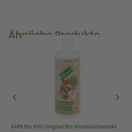
Ähnliche Produkte
A
AMN Bio Vit® Original Bio-Knoblauchextrakt