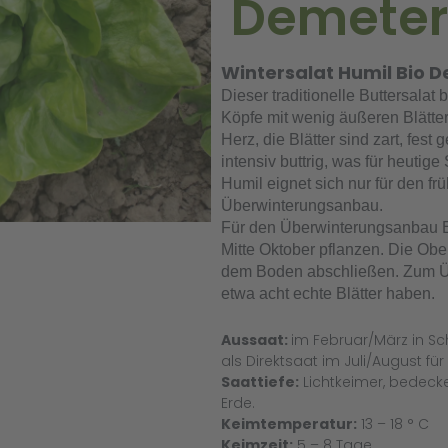
Demeter
Wintersalat Humil Bio D
Dieser traditionelle Buttersalat 
Köpfe mit wenig äußeren Blätter
Herz, die Blätter sind zart, fes
intensiv buttrig, was für heutige 
Humil eignet sich nur für den f
Überwinterungsanbau.
Für den Überwinterungsanbau E
Mitte Oktober pflanzen. Die Obe
dem Boden abschließen. Zum Üb
etwa acht echte Blätter haben.
Aussaat:
im Februar/März in Sc
als Direktsaat im Juli/August fü
Saattiefe:
Lichtkeimer, bedecken
Erde.
Keimtemperatur:
13 – 18 ° C
Keimzeit:
5 – 8 Tage.