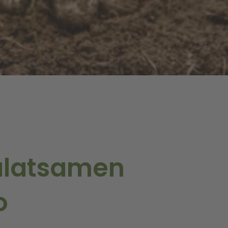
alatsamen
o