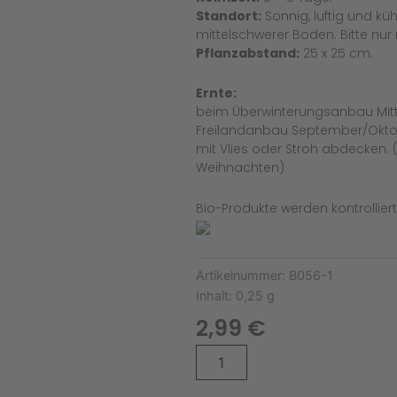
Standort:
Sonnig, luftig und kü
mittelschwerer Boden. Bitte nu
Pflanzabstand:
25 x 25 cm.
Ernte:
beim Überwinterungsanbau Mitt
Freilandanbau September/Oktobe
mit Vlies oder Stroh abdecken.
Weihnachten)
Bio-Produkte werden kontrollier
Artikelnummer:
B056-1
Inhalt:
0,25 g
2,99
€
Wintersalatsamen
Alternative:
Humil
Bio