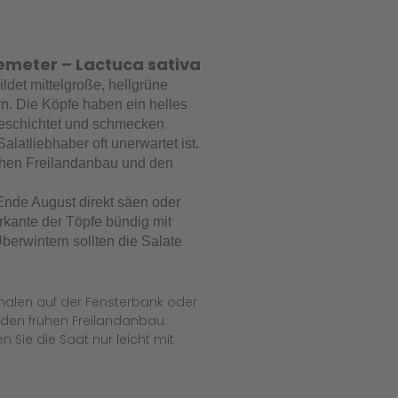
emeter – Lactuca sativa
bildet mittelgroße, hellgrüne
n. Die Köpfe haben ein helles
t geschichtet und schmecken
Salatliebhaber oft unerwartet ist.
rühen Freilandanbau und den
nde August direkt säen oder
rkante der Töpfe bündig mit
erwintern sollten die Salate
halen auf der Fensterbank oder
r den frühen Freilandanbau.
 Sie die Saat nur leicht mit