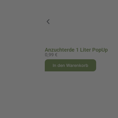
Anzuchterde 1 Liter PopUp
0,99
€
A
In den Warenkorb
l
t
e
r
n
a
t
i