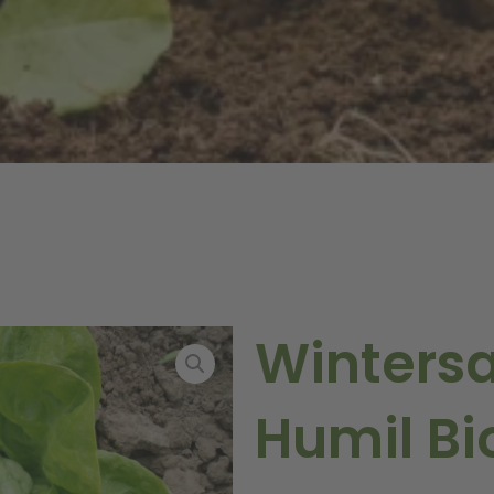
Winters
Humil Bi