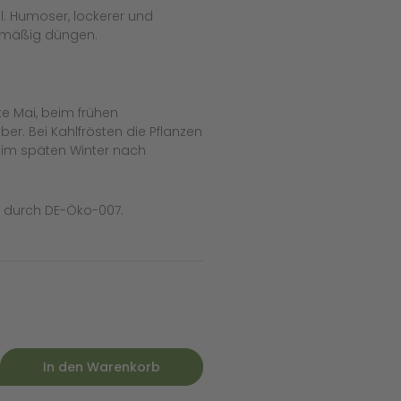
hl. Humoser, lockerer und
r mäßig düngen.
e Mai, beim frühen
r. Bei Kahlfrösten die Pflanzen
 (im späten Winter nach
t durch DE-Öko-007.
In den Warenkorb