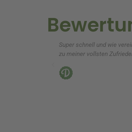
v
Bewertu
e
:
Super schnell und wie verei
zu meiner vollsten Zufrieden