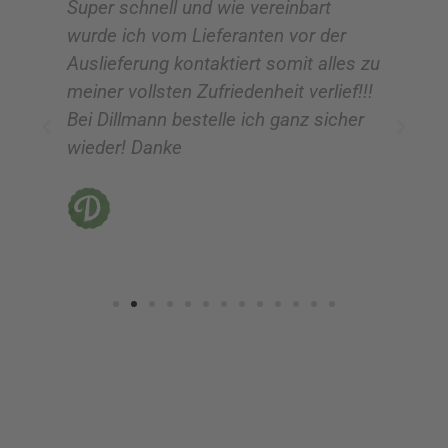
Super schnell und wie vereinbart
Ic
:
:
wurde ich vom Lieferanten vor der
G
Auslieferung kontaktiert somit alles zu
ve
meiner vollsten Zufriedenheit verlief!!!
z
Bei Dillmann bestelle ich ganz sicher
fü
wieder! Danke
ni
vo