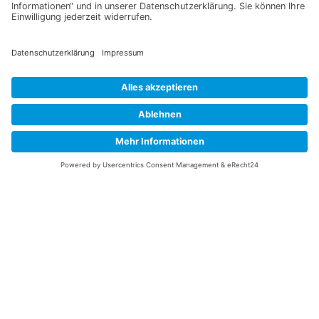
Information
Datenschutz
Impressum
Versandkosten
Widerrufsbelehrung
Vertrag/Bestellung widerrufen
Unsere Service Hotline
+49 (0) 7195 910084
mail@saatgut-dillmann.de
Montag 8:00 – 15:30 Uhr
Dienstag bis Freitag 8:00 – 12:00 Uhr
Oder über unser
Kontaktformular
bzw nach Vereinbarung.