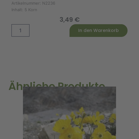
Artikelnummer:
N2236
Inhalt:
5 Korn
3,49
€
Zucchinisamen
Alternative:
In den Warenkorb
Safari
F1/Tiger
Cross
F1
Menge
Ähnliche Produkte
A