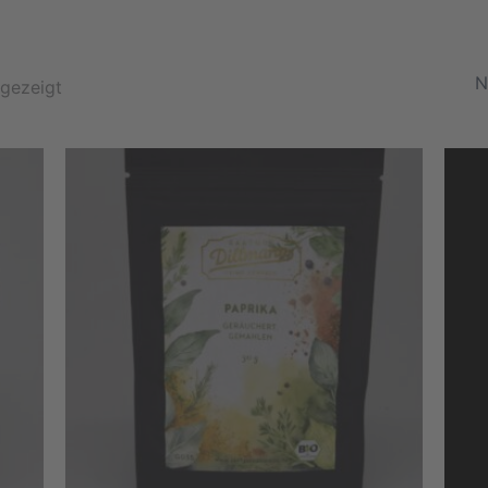
Nach
Beliebtheit
ngezeigt
sortiert