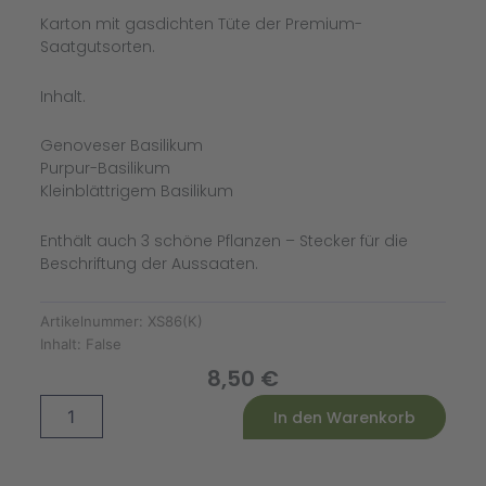
Karton mit gasdichten Tüte der Premium-
Saatgutsorten.
Inhalt.
Genoveser Basilikum
Purpur-Basilikum
Kleinblättrigem Basilikum
Enthält auch 3 schöne Pflanzen – Stecker für die
Beschriftung der Aussaaten.
Artikelnummer:
XS86(K)
Inhalt:
False
8,50
€
Basilikum
Alternative:
In den Warenkorb
Saatgut-
Box
XS