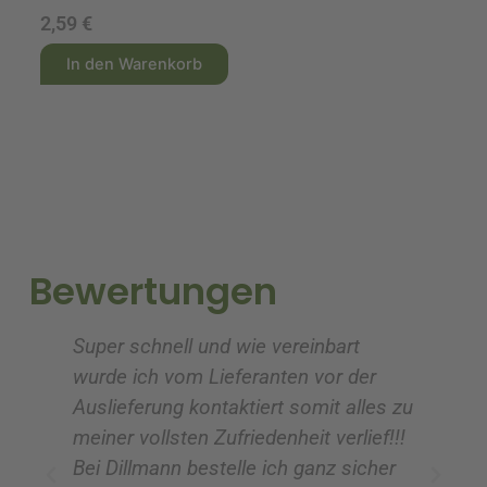
2,59
€
1
A
A
In den Warenkorb
l
l
t
t
e
e
r
r
n
n
a
a
t
t
i
i
Bewertungen
v
v
e
e
Super schnell und wie vereinbart
Ic
:
:
wurde ich vom Lieferanten vor der
G
Auslieferung kontaktiert somit alles zu
ve
meiner vollsten Zufriedenheit verlief!!!
z
Bei Dillmann bestelle ich ganz sicher
fü