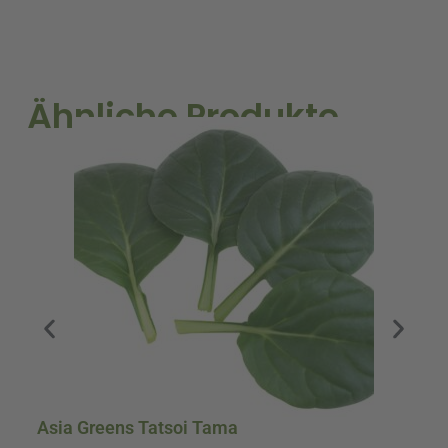
(Karton)
Menge
Ähnliche Produkte
A
Asia Greens Tatsoi Tama