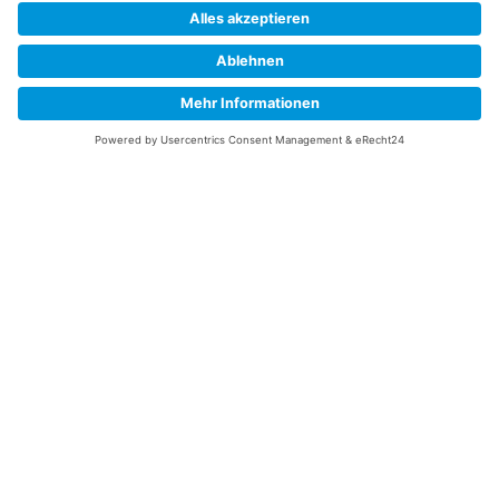
Versandkosten
Widerrufsbelehrung
Vertrag/Bestellung widerrufen
Unsere Service Hotline
+49 (0) 7195 910084
mail@saatgut-dillmann.de
Montag 8:00 – 15:30 Uhr
Dienstag bis Freitag 8:00 – 12:00 Uhr
Oder über unser
Kontaktformular
bzw nach Vereinbarung.
Ihr Konto
Übersicht
Adressen
Bestellungen