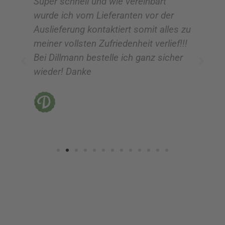
Super schnell und wie vereinbart
Ic
wurde ich vom Lieferanten vor der
G
Auslieferung kontaktiert somit alles zu
ve
meiner vollsten Zufriedenheit verlief!!!
z
Bei Dillmann bestelle ich ganz sicher
fü
wieder! Danke
ni
vo