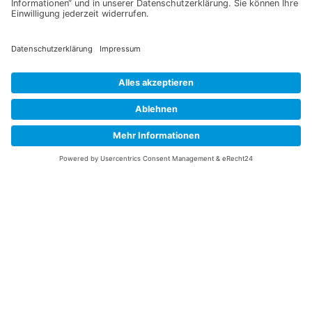
Information
Datenschutz
Impressum
Versandkosten
Widerrufsbelehrung
Vertrag/Bestellung widerrufen
Unsere Service Hotline
+49 (0) 7195 910084
mail@saatgut-dillmann.de
Montag 8:00 – 15:30 Uhr
Dienstag bis Freitag 8:00 – 12:00 Uhr
Oder über unser
Kontaktformular
bzw nach Vereinbarung.