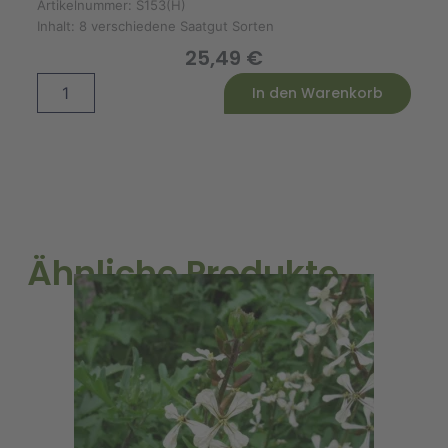
Artikelnummer:
S153(H)
Inhalt:
8 verschiedene Saatgut Sorten
25,49
€
Bibel
Alternative:
In den Warenkorb
Saatgut-
Box
S
Holz
Menge
Ähnliche Produkte
K