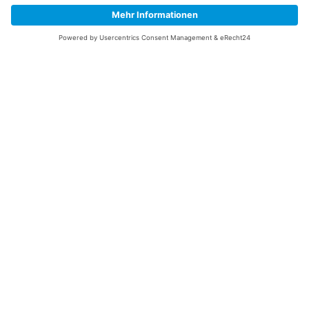
Information
Datenschutz
Impressum
Versandkosten
Widerrufsbelehrung
Vertrag/Bestellung widerrufen
Unsere Service Hotline
+49 (0) 7195 910084
mail@saatgut-dillmann.de
Montag 8:00 – 15:30 Uhr
Dienstag bis Freitag 8:00 – 12:00 Uhr