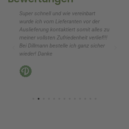
e
e
Super schnell und wie vereinbart
Ic
:
:
wurde ich vom Lieferanten vor der
G
Auslieferung kontaktiert somit alles zu
ve
meiner vollsten Zufriedenheit verlief!!!
z
Bei Dillmann bestelle ich ganz sicher
fü
wieder! Danke
ni
vo