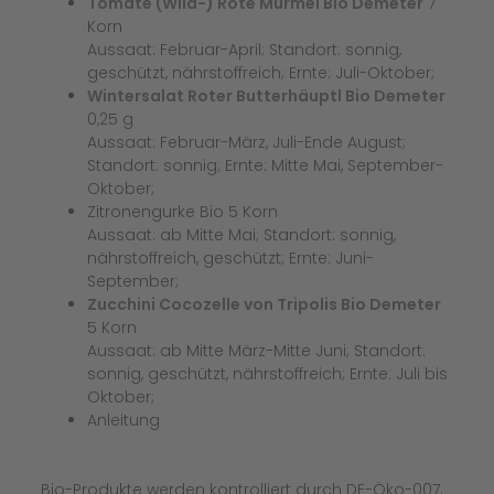
Tomate (Wild-) Rote Murmel Bio Demeter
7
Korn
Aussaat: Februar-April; Standort: sonnig,
geschützt, nährstoffreich; Ernte: Juli-Oktober;
Wintersalat Roter Butterhäuptl Bio Demeter
0,25 g
Aussaat: Februar-März, Juli-Ende August;
Standort: sonnig; Ernte: Mitte Mai, September-
Oktober;
Zitronengurke Bio 5 Korn
Aussaat: ab Mitte Mai; Standort: sonnig,
nährstoffreich, geschützt; Ernte: Juni-
September;
Zucchini Cocozelle von Tripolis Bio Demeter
5 Korn
Aussaat: ab Mitte März-Mitte Juni; Standort:
sonnig, geschützt, nährstoffreich; Ernte: Juli bis
Oktober;
Anleitung
Bio-Produkte werden kontrolliert durch DE-Öko-007.