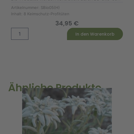
Artikelnummer:
SBio05(H)
Inhalt:
8 Keimschutz-Profitüten
34,95
€
Hochbeet
Alternative:
In den Warenkorb
Saatgut-
Box
S
Bio
(Holzbox)
Menge
Ähnliche Produkte