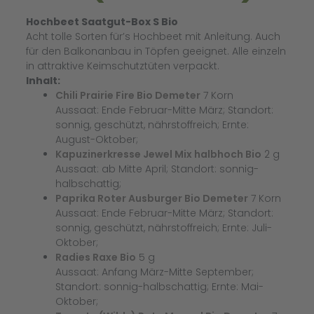
Hochbeet Saatgut-Box S Bio
Acht tolle Sorten für’s Hochbeet mit Anleitung. Auch
für den Balkonanbau in Töpfen geeignet. Alle einzeln
in attraktive Keimschutztüten verpackt.
Inhalt:
Chili Prairie Fire Bio Demeter
7 Korn
Aussaat: Ende Februar-Mitte März; Standort:
sonnig, geschützt, nährstoffreich; Ernte:
August-Oktober;
Kapuzinerkresse Jewel Mix halbhoch Bio
2 g
Aussaat: ab Mitte April; Standort: sonnig-
halbschattig;
Paprika Roter Ausburger Bio Demeter
7 Korn
Aussaat: Ende Februar-Mitte März; Standort:
sonnig, geschützt, nährstoffreich; Ernte: Juli-
Oktober;
Radies Raxe Bio
5 g
Aussaat: Anfang März-Mitte September;
Standort: sonnig-halbschattig; Ernte: Mai-
Oktober;