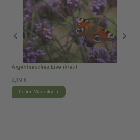
A
Argentinisches Eisenkraut
2,19
€
1
A
A
In den Warenkorb
l
l
t
t
e
e
r
r
n
n
a
a