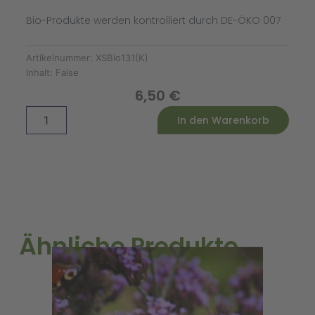
Bio-Produkte werden kontrolliert durch DE-ÖKO 007
Artikelnummer:
XSBio131(K)
Inhalt:
False
6,50
€
Kresse
Alternative:
In den Warenkorb
Box
Bio
Hase
(Karton)
Menge
Ähnliche Produkte