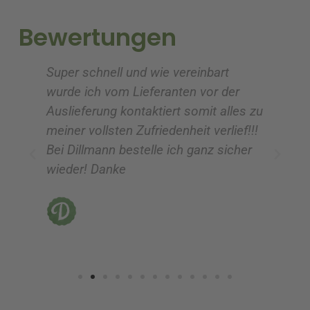
t
t
i
i
Bewertungen
v
v
e
e
Super schnell und wie vereinbart
Ic
:
:
wurde ich vom Lieferanten vor der
G
Auslieferung kontaktiert somit alles zu
ve
meiner vollsten Zufriedenheit verlief!!!
z
Bei Dillmann bestelle ich ganz sicher
fü
wieder! Danke
ni
vo