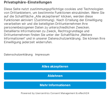
Gewächshaus Box M Bio
(Holz)
Beinwell Bio
59,95
€
2,49
€
In den Warenkorb
In den Warenkorb
1
2
3
4
…
66
67
68
→