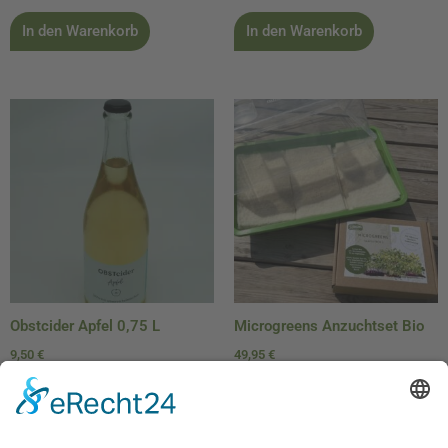
In den Warenkorb
In den Warenkorb
Obstcider Apfel 0,75 L
Microgreens Anzuchtset Bio
9,50
€
49,95
€
In den Warenkorb
In den Warenkorb