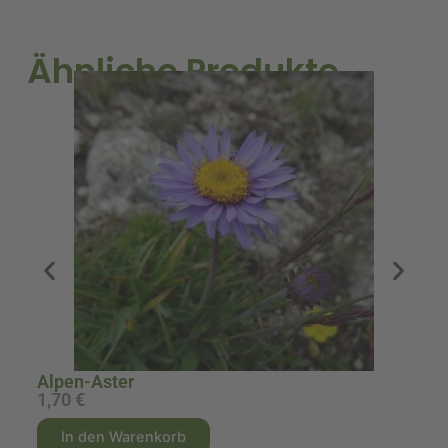
Ähnliche Produkte
A
Alpen-Aster
1,70
€
9
A
A
In den Warenkorb