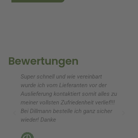
l
l
t
t
e
e
r
r
n
n
a
a
t
t
i
i
Bewertungen
v
v
e
e
Super schnell und wie vereinbart
Ic
:
:
wurde ich vom Lieferanten vor der
G
Auslieferung kontaktiert somit alles zu
ve
meiner vollsten Zufriedenheit verlief!!!
z
Bei Dillmann bestelle ich ganz sicher
fü
wieder! Danke
ni
vo