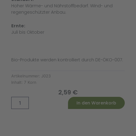
Hoher Wärme- und Nährstoffbedarf. Wind- und
regengeschützter Anbau.
Ernte:
Juli bis Oktober
Bio-Produkte werden kontrolliert durch DE-ÖKO-007.
Artikelnummer:
J023
Inhalt:
7 Korn
2,59
€
Tomate
Alternative:
In den Warenkorb
'Black
Zebra'
(Solanum
lycopersicum)
Menge