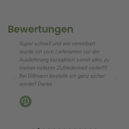
n
n
a
a
t
t
i
i
Bewertungen
v
v
e
e
Super schnell und wie vereinbart
Ic
:
:
wurde ich vom Lieferanten vor der
G
Auslieferung kontaktiert somit alles zu
ve
meiner vollsten Zufriedenheit verlief!!!
z
Bei Dillmann bestelle ich ganz sicher
fü
wieder! Danke
ni
vo