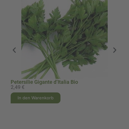
Pe
Petersilie Gigante d’Italia Bio
2,49
€
2
A
A
In den Warenkorb
l
l
t
t
e
e
r
r