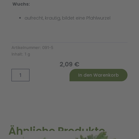
Wuchs:
aufrecht, krautig, bildet eine Pfahlwurzel
Artikelnummer:
091-5
Inhalt:
1 g
2,09
€
Wiesen-
Alternative:
In den Warenkorb
oder
Feldkümmel
Menge
Ähnliche Produkte