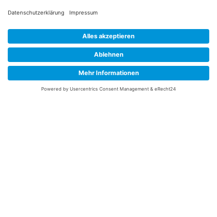
Information
Datenschutz
Impressum
Versandkosten
Widerrufsbelehrung
Vertrag/Bestellung widerrufen
Unsere Service Hotline
+49 (0) 7195 910084
mail@saatgut-dillmann.de
Montag 8:00 – 15:30 Uhr
Dienstag bis Freitag 8:00 – 12:00 Uhr
Oder über unser
Kontaktformular
bzw nach Vereinbarung.
Ihr Konto
Übersicht