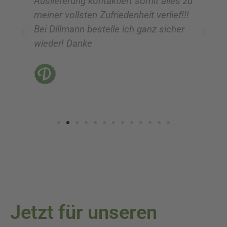
Auslieferung kontaktiert somit alles zu
ve
meiner vollsten Zufriedenheit verlief!!!
z
Bei Dillmann bestelle ich ganz sicher
fü
wieder! Danke
ni
vo
Jetzt für unseren