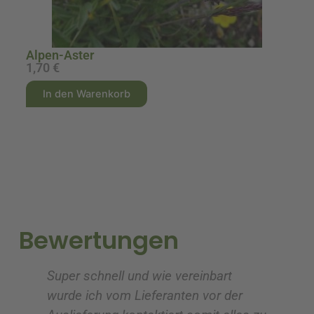
Alpen-Aster
1,70
€
1
A
A
In den Warenkorb
l
l
t
t
e
e
r
r
n
n
a
a
t
t
i
i
Bewertungen
v
v
e
e
Super schnell und wie vereinbart
Ic
:
:
wurde ich vom Lieferanten vor der
G