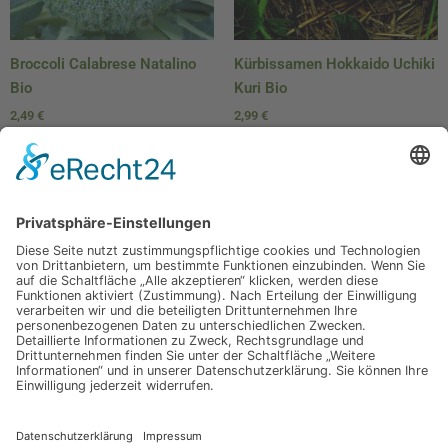
Broccoli Calabrese Natalino
Kürbissamen Hokkaido Uchiki
Bio
Kuri Bio
2,49
€
2,99
€
In den Warenkorb
In den Warenkorb