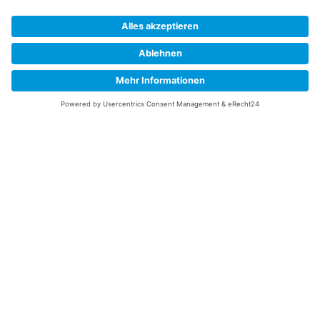
Quendelkraut / Sandthymian
Möhre Rothild
1,99
€
1,99
€
In den Warenkorb
In den Warenkorb
Kürbis Hokkaido Uchiki Kuri
Broccoli Marathon F1
2,60
€
2,99
€
In den Warenkorb
In den Warenkorb