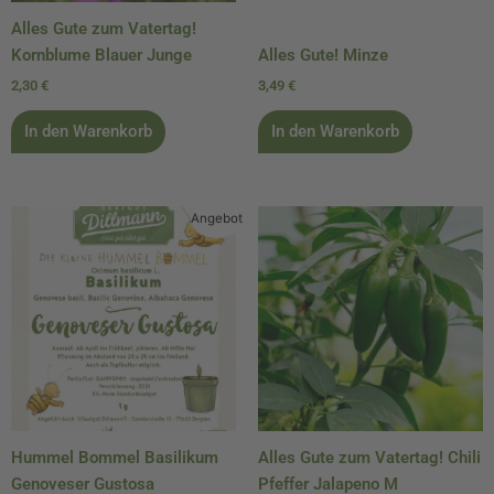
Alles Gute zum Vatertag!
Kornblume Blauer Junge
Alles Gute! Minze
2,30
€
3,49
€
In den Warenkorb
In den Warenkorb
Ursprünglicher
Aktueller
Angebot
Preis
Preis
war:
ist:
2,19 €
2,00 €.
Hummel Bommel Basilikum
Alles Gute zum Vatertag! Chili
Genoveser Gustosa
Pfeffer Jalapeno M