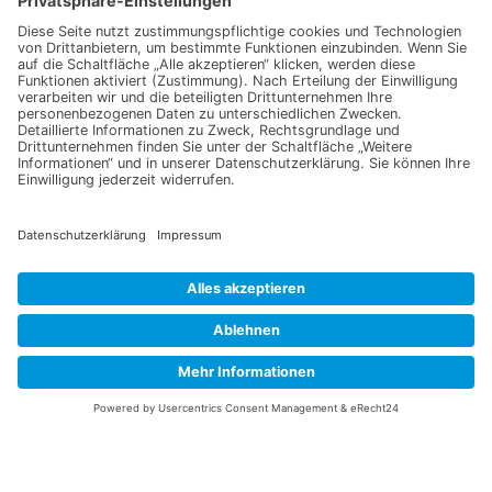
Wildtomate Rote Murmel 7
Tomate Ananori Bio Demeter
Korn
3,99
€
3,59
€
In den Warenkorb
In den Warenkorb