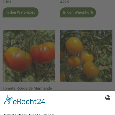
2,49
€
3,99
€
In den Warenkorb
In den Warenkorb
Tomate Rouge de Marmande
Bio Demeter
Tomate Gelbe von Thun Bio
2,99
€
2,49
€
In den Warenkorb
In den Warenkorb