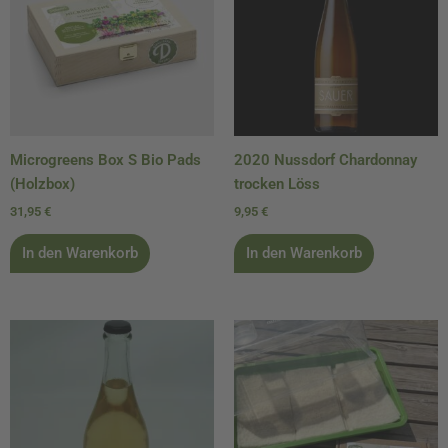
Microgreens Box S Bio Pads
2020 Nussdorf Chardonnay
(Holzbox)
trocken Löss
31,95
€
9,95
€
In den Warenkorb
In den Warenkorb