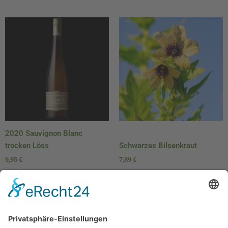
2020 Sauvignon Blanc
trocken Löss
Schwarzes Bilsenkraut
9,95
€
7,39
€
In den Warenkorb
In den Warenkorb