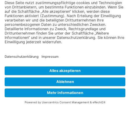
Gewächshaus Box M Bio
Markerbse Wunder von
(Karton)
Kelvedon Bio
54,95
€
3,59
€
In den Warenkorb
In den Warenkorb
1
2
3
4
…
66
67
68
→