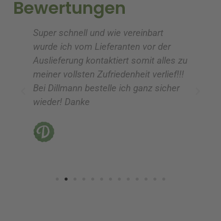
Bewertungen
v
v
e
e
Super schnell und wie vereinbart
Ic
:
:
wurde ich vom Lieferanten vor der
G
Auslieferung kontaktiert somit alles zu
ve
meiner vollsten Zufriedenheit verlief!!!
z
Bei Dillmann bestelle ich ganz sicher
fü
wieder! Danke
ni
vo