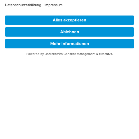
Information
Datenschutz
Impressum
Versandkosten
Widerrufsbelehrung
Vertrag/Bestellung widerrufen
Unsere Service Hotline
+49 (0) 7195 910084
mail@saatgut-dillmann.de
Montag 8:00 – 15:30 Uhr