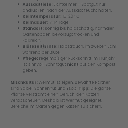
Aussaattiefe:
Lichtkeimer – Saatgut nur
andrücken. Nach der Aussaat feucht halten.
Keimtemperatur:
15-20 °C
Keimdauer:
7–14 Tage.
Standort:
sonnig bis halbschattig, normaler
Gartenboden, bevorzugt trocken und
kalkreich.
Blütezeit/Ernte:
Halbstrauch, im zweiten Jahr
während der Blüte.
Pflege:
regelmäßiger Rückschnitt im Frühjahr
ist sinnvoll. Schnittgut
nicht
auf den Kompost
geben.
Mischkultur:
Wermut ist eigen. Bewährte Partner
sind Salbei, Sonnenhut und Ysop.
Tipp:
Die ganze
Pflanze verströmt einen Geruch, den Katzen
verabscheuen. Deshalb ist Wermut geeignet,
Bereiche im Garten gegen Katzen zu sichern.