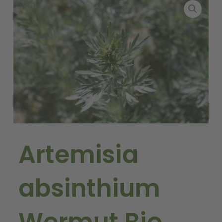
Artemisia
absinthium
Wermut Bio