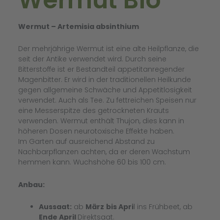
Wermut – Artemisia absinthium
Der mehrjährige Wermut ist eine alte Heilpflanze, die
seit der Antike verwendet wird. Durch seine
Bitterstoffe ist er Bestandteil appetitanregender
Magenbitter. Er wird in der traditionellen Heilkunde
gegen allgemeine Schwäche und Appetitlosigkeit
verwendet. Auch als Tee. Zu fettreichen Speisen nur
eine Messerspitze des getrockneten Krauts
verwenden. Wermut enthält Thujon, dies kann in
höheren Dosen neurotoxische Effekte haben.
Im Garten auf ausreichend Abstand zu
Nachbarpflanzen achten, da er deren Wachstum
hemmen kann. Wuchshöhe 60 bis 100 cm.
Anbau:
Aussaat:
ab
März
bis Apri
l ins Frühbeet, ab
Ende April
Direktsaat.