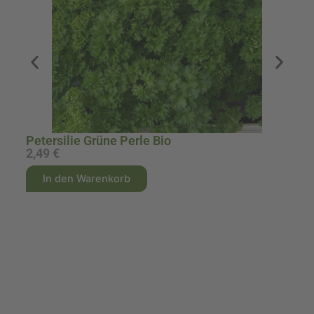
Petersilie Grüne Perle Bio
2,49
€
2
A
A
In den Warenkorb
l
l
t
t
e
e
r
r
n
n
a
a
t
t
i
i