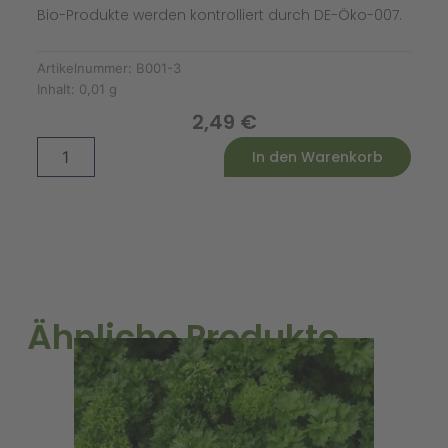
Bio-Produkte werden kontrolliert durch DE-Öko-007.
Artikelnummer:
B001-3
Inhalt:
0,01 g
2,49
€
Artemisia
Alternative:
In den Warenkorb
absinthium
Wermut
Bio
Menge
Ähnliche Produkte
B