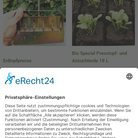
Bio Spezial Presstopf- und
Erdtopfpresse
Anzuchterde 18 L
45,00
€
15,50
€
In den Warenkorb
In den Warenkorb
Jetzt für unseren
Newsletter anmelden
Abonnieren Sie unseren Newsletter und verpassen Sie keine
Neuheiten