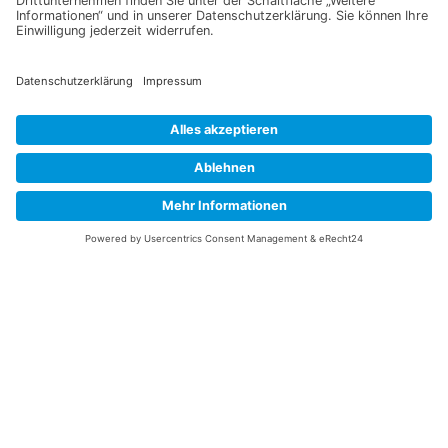
oder Aktionen mehr aus unsrem Gartenshop.
E-Mail-Adresse
Datenschutzerklärung
Ich erkläre mich mit der Verarbeitung der eingegebenen
Daten, sowie der
Datenschutzerklärung
einverstanden.
Senden
Service Hotline
Telefonische Unterstützung
und Beratung unter:
+49 (0)7195 – 910084