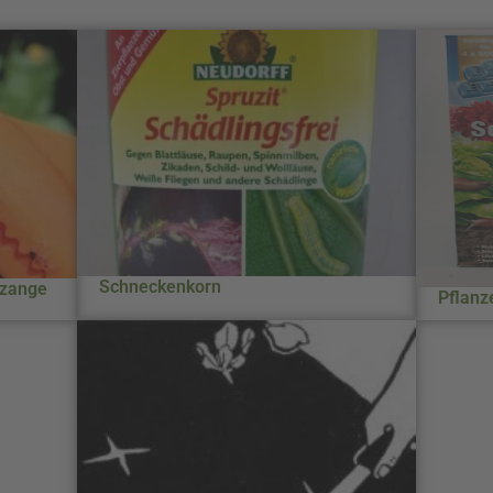
Schneckenkorn
nzange
Pflanz