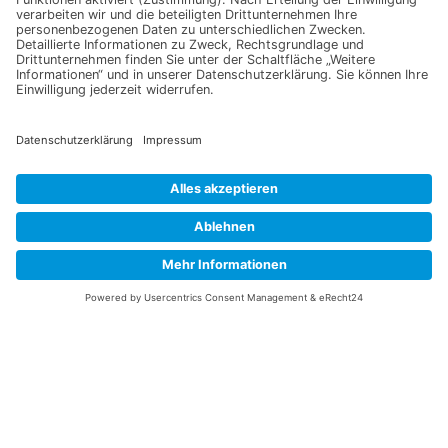
Peperoni Shakira F1
Naschmöhre Mokum F1
3,60
€
2,90
€
In den Warenkorb
In den Warenkorb