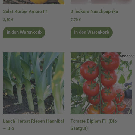
Salat Kürbis Amoro F1
3 leckere Naschpaprika
3,40
€
7,70
€
In den Warenkorb
In den Warenkorb
Ursprünglicher
Aktueller
Angebot
Preis
Preis
war:
ist:
4,10 €
2,90 €.
Lauch Herbst Riesen Hannibal
Tomate Diplom F1 (Bio
– Bio
Saatgut)