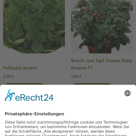
Busch- und Topf Tomate Baby
Feldsalat Accent
Boomer F1
2,90
€
3,60
€
In den Warenkorb
In den Warenkorb