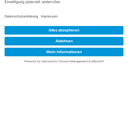
Datenschutzerklärung
Ich erkläre mich mit der Verarbeitung der eingegebenen
Daten, sowie der
Datenschutzerklärung
einverstanden.
Senden
Service Hotline
Telefonische Unterstützung
und Beratung unter:
+49 (0)7195 – 910084