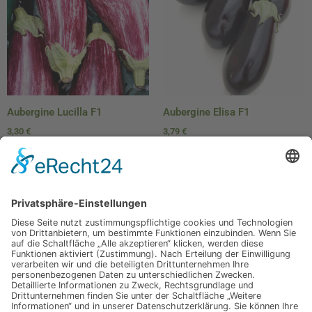
Aubergine Lucilla F1
Aubergine Elisa F1
3,30
€
3,79
€
In den Warenkorb
In den Warenkorb
Jetzt für unseren
Newsletter anmelden
Abonnieren Sie unseren Newsletter und verpassen Sie keine
Neuheiten
oder Aktionen mehr aus unsrem Gartenshop.
E-Mail-Adresse