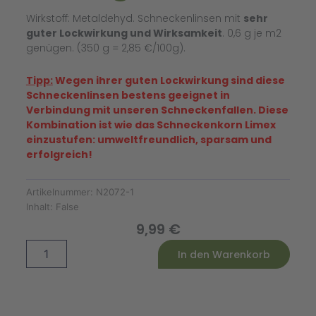
Wirkstoff: Metaldehyd. Schneckenlinsen mit
sehr
guter Lockwirkung und Wirksamkeit
. 0,6 g je m2
genügen. (350 g = 2,85 €/100g).
Tipp:
Wegen ihrer guten Lockwirkung sind diese
Schneckenlinsen bestens geeignet in
Verbindung mit unseren Schneckenfallen. Diese
Kombination ist wie das Schneckenkorn Limex
einzustufen: umweltfreundlich, sparsam und
erfolgreich!
Artikelnummer:
N2072-1
Inhalt:
False
9,99
€
Schneckenlinsen
Alternative:
In den Warenkorb
(350g)
Menge