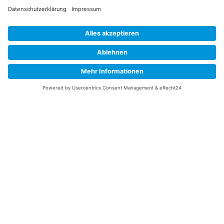
Datenschutzerklärung
Ich erkläre mich mit der Verarbeitung der eingegebenen
Daten, sowie der
Datenschutzerklärung
einverstanden.
Senden
Service Hotline
Telefonische Unterstützung
und Beratung unter:
+49 (0)7195 – 910084