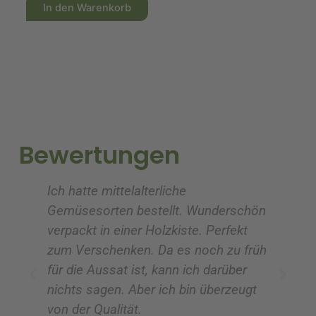
A
A
In den Warenkorb
l
l
t
t
e
e
r
r
n
n
a
a
t
t
i
i
Bewertungen
v
v
e
e
 mittelalterliche
Tolles Team, viele
:
:
orten bestellt. Wunderschön
 in einer Holzkiste. Perfekt
Christel-Ma
schenken. Da es noch zu früh
Aussat ist, kann ich darüber
agen. Aber ich bin überzeugt
Qualität.