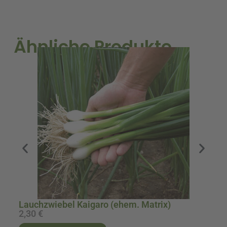
Ähnliche Produkte
Fl
Lauchzwiebel Kaigaro (ehem. Matrix)
2,30
€
1