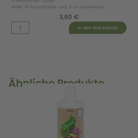
Artikelnummer:
Az004
Inhalt:
18 Anzuchttöpfe rund, 8 cm Durchmesser
3,60
€
18
Alternative:
In den Warenkorb
Anzuchttöpfe,
rund,
8
cm
Menge
Ähnliche Produkte