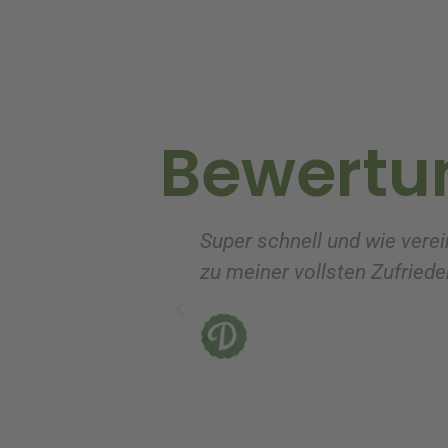
n
a
t
i
v
Bewertu
e
:
Super schnell und wie verei
zu meiner vollsten Zufrieden