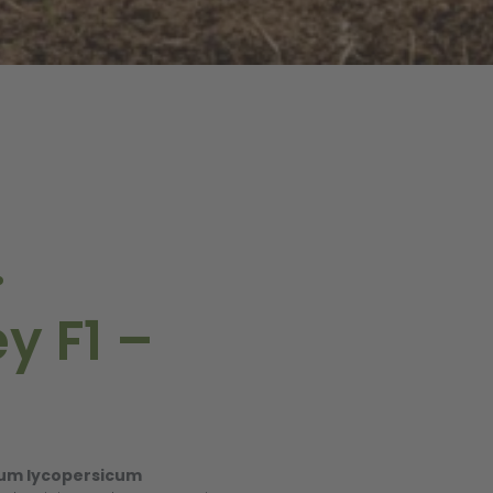
.
y F1 –
num lycopersicum