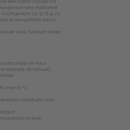
ende Mini-Dattel-Tomate mit
t ausgezeichneter Haltbarkeit
 Fruchtgewicht ca. 12-16 g, ca.
ey ist eine perfekte Nasch-
osaik-Virus, Fusarium-Welke
Anzuchtschalen im Haus
Fensterbank ab Februar)
pfohlen
ht unter 10 °C
berdachte Kübelkultur oder
reiland
usreicher, lockerer