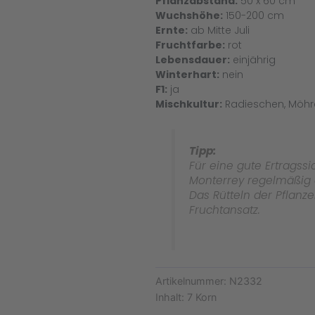
Pflanzabstand:
50 x 60 cm
Wuchshöhe:
150-200 cm
Ernte:
ab Mitte Juli
Fruchtfarbe:
rot
Lebensdauer:
einjährig
Winterhart:
nein
F1:
ja
Mischkultur:
Radieschen, Möhre,
Tipp:
Für eine gute Ertragssic
Monterrey regelmäßig 
Das Rütteln der Pflanz
Fruchtansatz.
Artikelnummer:
N2332
Inhalt:
7 Korn