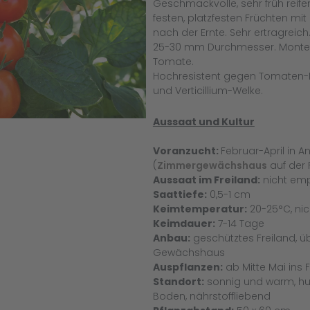
Geschmackvolle, sehr früh reif
festen, platzfesten Früchten mi
nach der Ernte. Sehr ertragreich.
25-30 mm Durchmesser. Monterr
Tomate.
Hochresistent gegen Tomaten-M
und Verticillium-Welke.
Aussaat und Kultur
Voranzucht:
Februar-April in 
(
Zimmergewächshaus
auf der 
Aussaat im Freiland:
nicht em
Saattiefe:
0,5-1 cm
Keimtemperatur:
20-25°C, nic
Keimdauer:
7-14 Tage
Anbau:
geschütztes Freiland, ü
Gewächshaus
Auspflanzen:
ab Mitte Mai ins F
Standort:
sonnig und warm, hum
Boden, nährstoffliebend