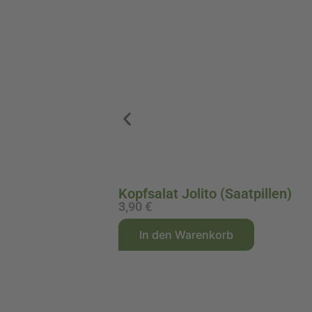
Kopfsalat Jolito (Saatpillen)
3,90
€
A
In den Warenkorb
l
t
e
r