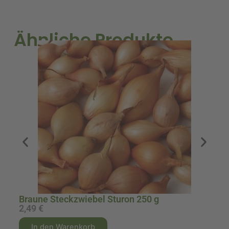
Ähnliche Produkte
Z
Braune Steckzwiebel Sturon 250 g
2,49
€
2
A
A
In den Warenkorb