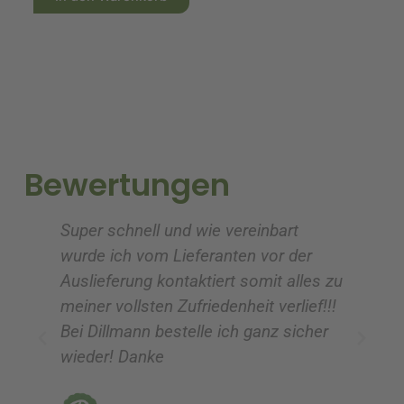
l
l
t
t
e
e
r
r
n
n
a
a
t
t
i
i
Bewertungen
v
v
e
e
Super schnell und wie vereinbart
Ic
:
:
wurde ich vom Lieferanten vor der
G
Auslieferung kontaktiert somit alles zu
ve
meiner vollsten Zufriedenheit verlief!!!
z
Bei Dillmann bestelle ich ganz sicher
fü
wieder! Danke
ni
vo