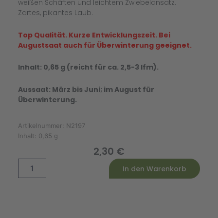
weißen Schäften und leichtem Zwiebelansatz.
Zartes, pikantes Laub.
Top Qualität. Kurze Entwicklungszeit. Bei
Augustsaat auch für Überwinterung geeignet.
Inhalt: 0,65 g (reicht für ca. 2,5-3 lfm).
Aussaat: März bis Juni; im August für
Überwinterung.
Artikelnummer:
N2197
Inhalt:
0,65 g
2,30
€
Lauchzwiebel
Alternative:
In den Warenkorb
Kaigaro
(ehem.
Matrix)
Menge