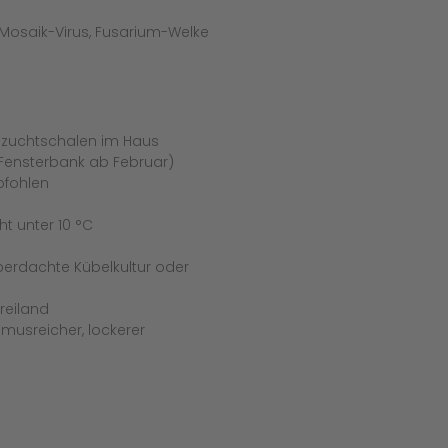
osaik-Virus, Fusarium-Welke
Anzuchtschalen im Haus
Fensterbank ab Februar)
pfohlen
ht unter 10 °C
berdachte Kübelkultur oder
reiland
usreicher, lockerer