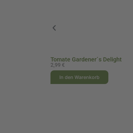
Tomate Gardener´s Delight
2,99
€
A
In den Warenkorb
l
t
e
r
n
a
t