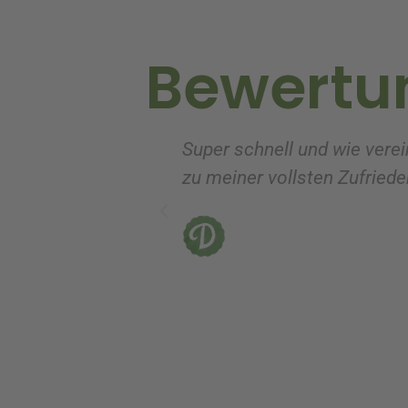
i
v
Bewertu
e
:
Super schnell und wie verei
zu meiner vollsten Zufrieden