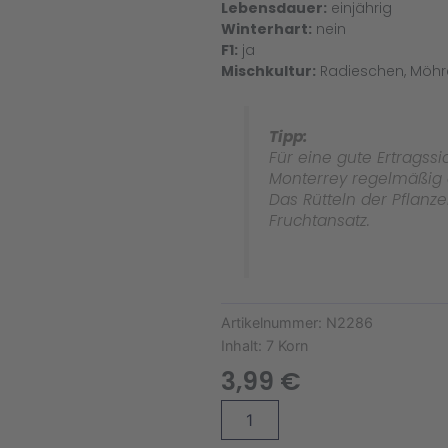
Lebensdauer:
einjährig
Winterhart:
nein
F1:
ja
Mischkultur:
Radieschen, Möhre,
Tipp:
Für eine gute Ertragssic
Monterrey regelmäßig 
Das Rütteln der Pflanz
Fruchtansatz.
Artikelnummer:
N2286
Inhalt:
7 Korn
3,99
€
Datteltomate
Alternative:
Monterrey