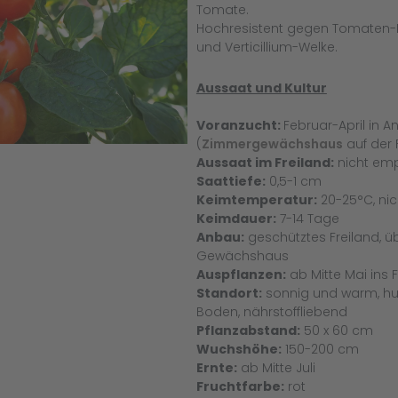
Tomate.
Hochresistent gegen Tomaten-M
und Verticillium-Welke.
Aussaat und Kultur
Voranzucht:
Februar-April in 
(
Zimmergewächshaus
auf der 
Aussaat im Freiland:
nicht em
Saattiefe:
0,5-1 cm
Keimtemperatur:
20-25°C, nic
Keimdauer:
7-14 Tage
Anbau:
geschütztes Freiland, ü
Gewächshaus
Auspflanzen:
ab Mitte Mai ins F
Standort:
sonnig und warm, hum
Boden, nährstoffliebend
Pflanzabstand:
50 x 60 cm
Wuchshöhe:
150-200 cm
Ernte:
ab Mitte Juli
Fruchtfarbe:
rot